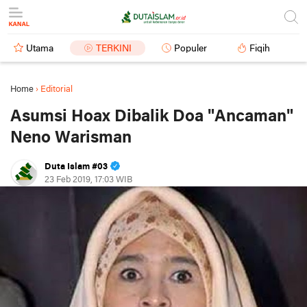
Utama
TERKINI
Populer
Fiqih
Home
›
Editorial
Asumsi Hoax Dibalik Doa "Ancaman"
Neno Warisman
Duta Islam #03
23 Feb 2019, 17:03 WIB