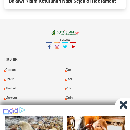
Ba'alwi Klaim Keturunan Nabi Sejak di Hadramaut
FOLLOW
Facebook
Instagram
Twitter
YouTube
YouTube
RUBRIK
Cerpen
Doa
Dzikir
Esai
Khutbah
Kitab
Murottal
Opini
Puisi
Resensi
Shalawat
Tafsir