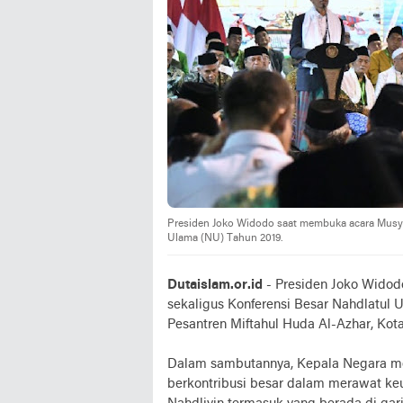
Presiden Joko Widodo saat membuka acara Musya
Ulama (NU) Tahun 2019.
Dutaislam.or.id
- Presiden Joko Wido
sekaligus Konferensi Besar Nahdlatul
Pesantren Miftahul Huda Al-Azhar, Kota
Dalam sambutannya, Kepala Negara m
berkontribusi besar dalam merawat k