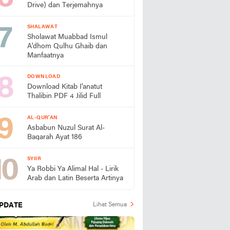
Drive) dan Terjemahnya
SHALAWAT
Sholawat Muabbad Ismul
A'dhom Qulhu Ghaib dan
Manfaatnya
DOWNLOAD
Download Kitab I'anatut
Thalibin PDF 4 Jilid Full
AL-QUR'AN
Asbabun Nuzul Surat Al-
Baqarah Ayat 186
SYIIR
Ya Robbi Ya Alimal Hal - Lirik
Arab dan Latin Beserta Artinya
PDATE
Lihat Semua