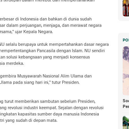
aris terdepan dalam merebut dan mempertahankan
terbesar di Indonesia dan bahkan di dunia sudah
sar dalam perjuangan, menjaga, dan merawat negara
ersama," ujar Kepala Negara.
PO
U selalu berupaya untuk mempertahankan dasar negara
 mempertentangkan Pancasila dengan Islam. NU sendiri
n solusi kebangsaan yang menjadi konsensus
sia merdeka.
gembira Musyawarah Nasional Alim Ulama dan
lama pada siang hari ini," tutur Presiden.
So
ng turut memberikan sambutan sebelum Presiden,
Pe
 revolusi industri keempat. Sejalan dengan revolusi
ingkatan kapasitas sumber daya manusia Indonesia
tri yang sudah di depan mata.