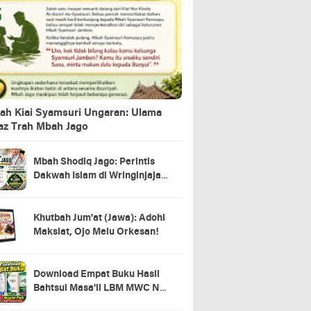
ah Kiai Syamsuri Ungaran: Ulama
jaz Trah Mbah Jago
Mbah Shodiq Jago: Perintis
Dakwah Islam di Wringinjajar,
Mranggen, Demak
Khutbah Jum'at (Jawa): Adohi
Maksiat, Ojo Melu Orkesan!
Download Empat Buku Hasil
Bahtsul Masa'il LBM MWC NU
Kecamatan Tahunan Jepara