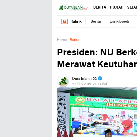
BERITA
HUJJAH
SEJA
Rubrik
Berita
Ensiklopedi
Home
›
Berita
Presiden: NU Berk
Merawat Keutuha
Duta Islam #02
27 Feb 2019, 21:03 WIB