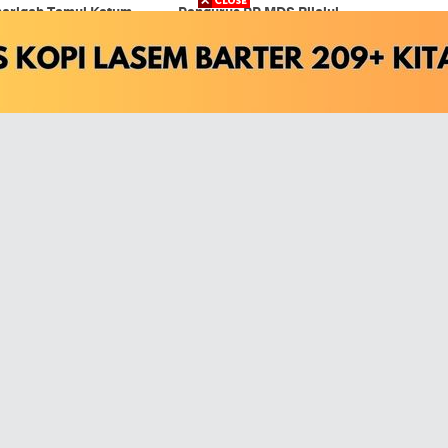
hariqah Temui Ketum
Pengurus PP MDS Rijalul
Ansor GP Ansor (2024-2029)
Kali Rabithah Alawiyah
Perbedaan Antara NU dan
idak Hadiri Undangan
Muhammadiyah dalam Kultur
i dengan Kiai Imaduddin
Demokrasi Keduanya
Doa
Dzikir
Esai
Kitab
Murottal
Opini
Resensi
Shalawat
Tafsir