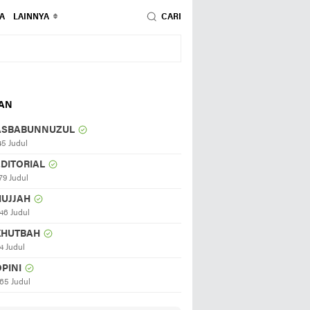
A
LAINNYA
CARI
HAN
ASBABUNNUZUL
45 Judul
EDITORIAL
79 Judul
HUJJAH
46 Judul
KHUTBAH
4 Judul
PINI
65 Judul