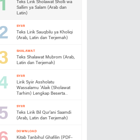
Teks Lirik Sholawat Sholli wa
Sallim ya Salam (Arab dan
Latin)
SYIIR
Teks Lirik Sauqbilu ya Kholiqi
(Arab, Latin dan Terjemah)
SHALAWAT
Teks Shalawat Mubrom (Arab,
Latin dan Terjemah)
SYIIR
Lirik Syiir Assholatu
Wassalamu ‘Alaik (Sholawat
Tarhim) Lengkap Beserta
Artinya
SYIIR
Teks Lirik Bil Qur'ani Saamdi
(Arab, Latin dan Terjemah)
DOWNLOAD
Kitab Tanbihul Ghafilin (PDF-