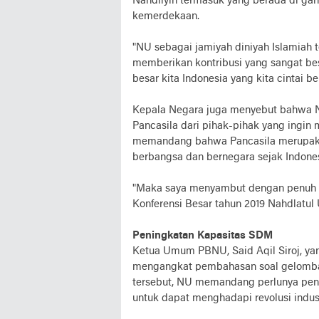
Nahdliyin termasuk yang berada di g
kemerdekaan.
"NU sebagai jamiyah diniyah Islamiah 
memberikan kontribusi yang sangat be
besar kita Indonesia yang kita cintai b
Kepala Negara juga menyebut bahwa N
Pancasila dari pihak-pihak yang ingin
memandang bahwa Pancasila merupaka
berbangsa dan bernegara sejak Indone
"Maka saya menyambut dengan penuh 
Konferensi Besar tahun 2019 Nahdlatul U
Peningkatan Kapasitas SDM
Ketua Umum PBNU, Said Aqil Siroj, ya
mengangkat pembahasan soal gelombang
tersebut, NU memandang perlunya pen
untuk dapat menghadapi revolusi indus