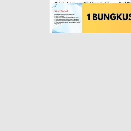
Ba'alwi dengan Kiai Imaduddin
Kiai T
di UIN Walisongo Batal
PBNU
Tak Gentar, Rektorat UIN
Empat 
Walisongo Tetap Undang Kiai
(RA) T
Imaduddin Ustman
Diskus
Rubrik
Cerpen
FOLLOW
Khutbah
Puisi
Facebook
Instagram
Twitter
YouTube
YouTube