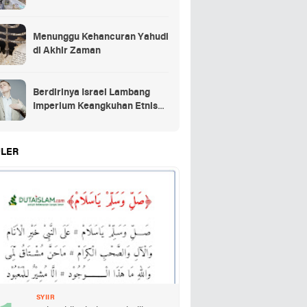
Menunggu Kehancuran Yahudi
di Akhir Zaman
Berdirinya Israel Lambang
Imperium Keangkuhan Etnis
Yahudi
LER
SYIIR