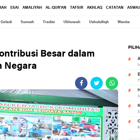
RAH
ESAI
AMALIYAH
AL-QUR'AN
TAFSIR
AKHLAQ
CATATAN
ASWAJ
Geladi
Sunnah
Tradisi
Ukhuwah
Ushululfiqh
Wanita
PILI
ontribusi Besar dalam
n Negara
1
7
3
3
O
8