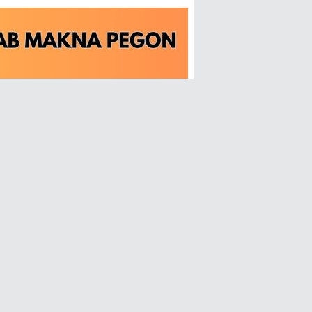
Tentang Kami
Redaksi
Pasang Iklan
Kirim Naskah
Download Kitab