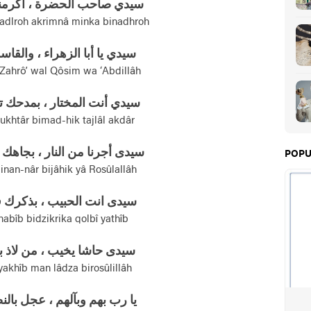
سيدي صاحب الحضرة ، اکرمنا
hadlroh akrimnâ minka binadhroh
سيدي يا أبا الزهراء ، والقاس
 Zahrô’ wal Qôsim wa ‘Abdillâh
سيدي أنت المختار ، بمدحك ت
mukhtâr bimad-hik tajlâl akdâr
سيدی أجرنا من النار ، بجاهك 
POPU
minan-nâr bijâhik yâ Rosûlallâh
سيدی انت الحبيب ، بذکرك 
 habîb bidzikrika qolbî yathîb
سيدی حاشا يخيب ، من لاذ ب
yakhîb man lâdza birosûlillâh
يا رب بهم وبآلهم ، عجل بالن