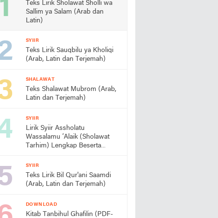
Teks Lirik Sholawat Sholli wa
Sallim ya Salam (Arab dan
Latin)
SYIIR
Teks Lirik Sauqbilu ya Kholiqi
(Arab, Latin dan Terjemah)
SHALAWAT
Teks Shalawat Mubrom (Arab,
Latin dan Terjemah)
SYIIR
Lirik Syiir Assholatu
Wassalamu ‘Alaik (Sholawat
Tarhim) Lengkap Beserta
Artinya
SYIIR
Teks Lirik Bil Qur'ani Saamdi
(Arab, Latin dan Terjemah)
DOWNLOAD
Kitab Tanbihul Ghafilin (PDF-