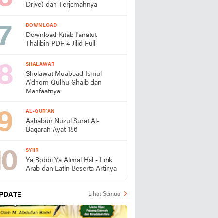
Drive) dan Terjemahnya
DOWNLOAD
Download Kitab I'anatut
Thalibin PDF 4 Jilid Full
SHALAWAT
Sholawat Muabbad Ismul
A'dhom Qulhu Ghaib dan
Manfaatnya
AL-QUR'AN
Asbabun Nuzul Surat Al-
Baqarah Ayat 186
SYIIR
Ya Robbi Ya Alimal Hal - Lirik
Arab dan Latin Beserta Artinya
PDATE
Lihat Semua