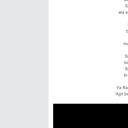
‘a
S
wa a
ma
S
bi
S
bi
Ya Ra
‘Ajjil 