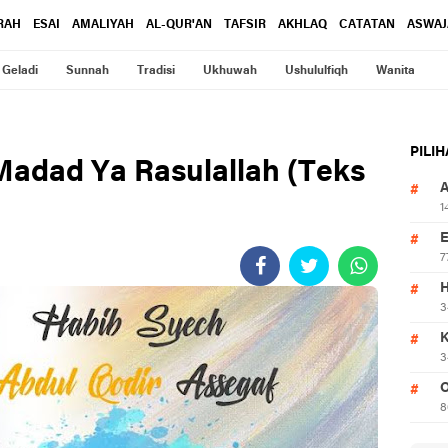
RAH
ESAI
AMALIYAH
AL-QUR'AN
TAFSIR
AKHLAQ
CATATAN
ASWAJ
Geladi
Sunnah
Tradisi
Ukhuwah
Ushululfiqh
Wanita
PILI
-Madad Ya Rasulallah (Teks
1
7
3
3
O
8