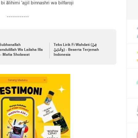
i ãlihimi ‘ajjil binnashri wa bilfaroji
------------
 Subhanallah
Teks Lirik Fi Wahdati (فِيْ
mdulillah Wa Lailaha Illa
وَحْدَتِيْ) - Beserta Terjemah
 - Mafia Sholawat
Indonesia