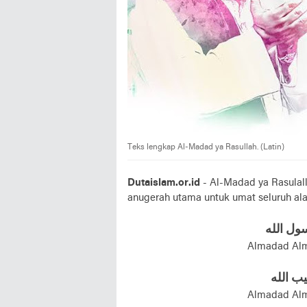
Teks lengkap Al-Madad ya Rasullah. (Latin)
Dutaislam.or.id
- Al-Madad ya Rasulall
anugerah utama untuk umat seluruh alam
سول الله
Almadad Alm
يب الله
Almadad Alm