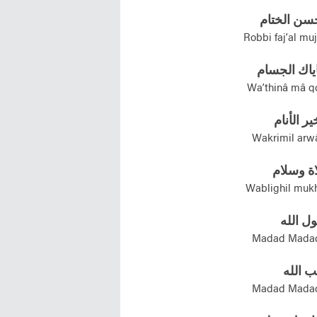
حسن الختام
Robbi faj’al mu
ياك الجسام
Wa’thinâ mâ qo
ير الأنام
Wakrimil arwâ
اة وسلام
Wablighil mukh
ل الله
Madad Madad
ب الله
Madad Madad