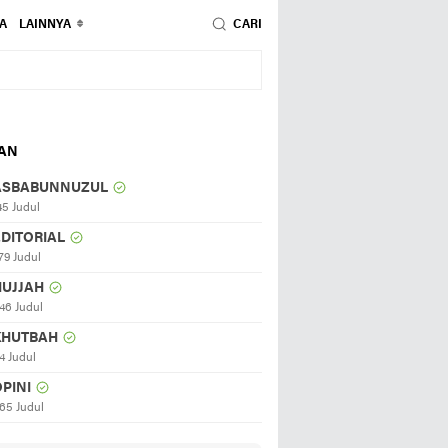
A
LAINNYA
CARI
HAN
ASBABUNNUZUL
45 Judul
EDITORIAL
79 Judul
HUJJAH
46 Judul
KHUTBAH
4 Judul
PINI
65 Judul