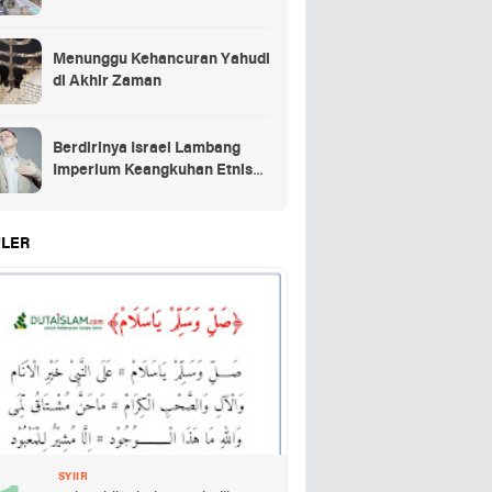
Menunggu Kehancuran Yahudi
di Akhir Zaman
Berdirinya Israel Lambang
Imperium Keangkuhan Etnis
Yahudi
LER
SYIIR