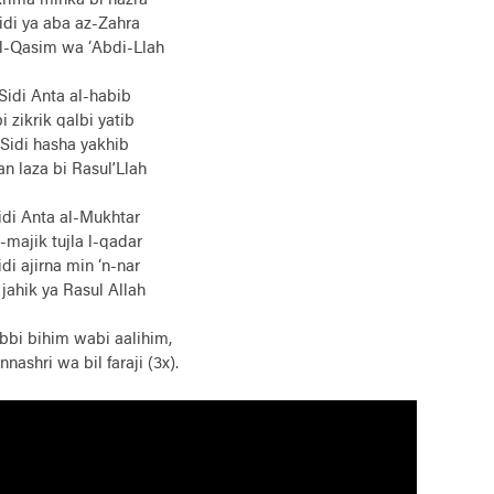
krima minka bi nazra
idi ya aba az-Zahra
l-Qasim wa ‘Abdi-Llah
Sidi Anta al-habib
bi zikrik qalbi yatib
Sidi hasha yakhib
n laza bi Rasul’Llah
idi Anta al-Mukhtar
-majik tujla l-qadar
idi ajirna min ‘n-nar
 jahik ya Rasul Allah
bbi bihim wabi aalihim,
binnashri wa bil faraji (3x).