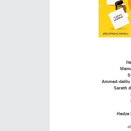
Il
Wama’
S
Ammad-dalilu
Sarath d
Hadza l
a