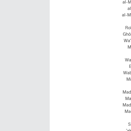
al-M
a
al-M
Rob
Ghô
Wa’
M
Wa
B
Wab
Mi
Mad
Ma
Mad
Mad
S