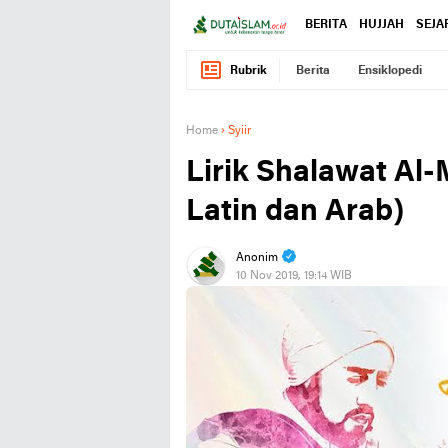
BERITA
HUJJAH
SEJA
Rubrik
Berita
Ensiklopedi
Home
›
Syiir
Lirik Shalawat Al
Latin dan Arab)
Anonim
10 Nov 2019, 19:14 WIB