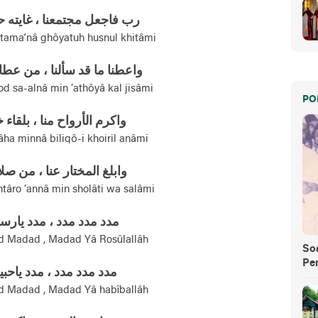
رب فاجعل مجتمعنا ، غايته 
jtama’nâ ghôyatuh husnul khitâmi
واعطنا ما قد سألنا ، من عطا
d sa-alnâ min ‘athôyâ kal jisâmi
PO
واکرم الأرواح منا ، بلقاء خ
ha minnâ biliqô-i khoiril anâmi
وابلغ المختار عنا ، من صل
târo ‘annâ min sholâti wa salâmi
مدد مدد مدد ، مدد يارسو
 Madad , Madad Yâ Rosûlallâh
So
Pe
مدد مدد مدد ، مدد ياحبي
 Madad , Madad Yâ habîballâh