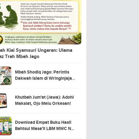
ah Kiai Syamsuri Ungaran: Ulama
jaz Trah Mbah Jago
Mbah Shodiq Jago: Perintis
Dakwah Islam di Wringinjajar,
Mranggen, Demak
Khutbah Jum'at (Jawa): Adohi
Maksiat, Ojo Melu Orkesan!
Download Empat Buku Hasil
Bahtsul Masa'il LBM MWC NU
Kecamatan Tahunan Jepara