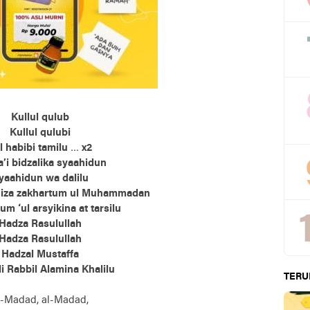
Kullul qulub
Kullul qulubi
al habibi tamilu … x2
i bidzalika syaahidun
yaahidun wa dalilu
 iza zakhartum ul Muhammadan
um ‘ul arsyikina at tarsilu
Hadza Rasulullah
Hadza Rasulullah
Hadzal Mustaffa
i Rabbil Alamina Khalilu
TERU
l-Madad, al-Madad,