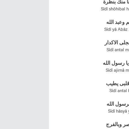
 منك بنظرة
Sîdî shôhibal 
م وعبد الله
Sîdî yâ Abâz
جلی الاکدار
Sîdî antal 
يا رسول الله
Sîdî ajirnâ 
قلبی يطيب
Sîdî antal
رسول الله
Sîdî hâsyâ 
صر وبالفرج