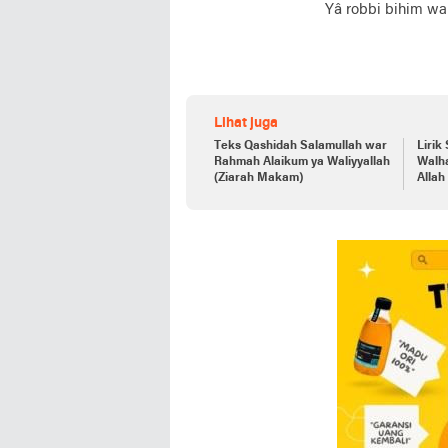
Yâ robbi bihim wa b
Lihat juga
Teks Qashidah Salamullah war
Lirik
Rahmah Alaikum ya Waliyyallah
Walha
(Ziarah Makam)
Allah