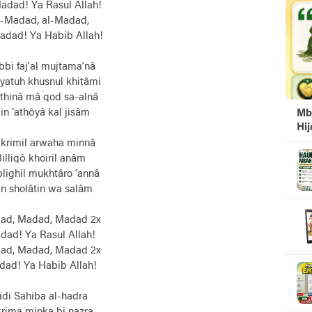
adad! Ya Rasul Allah!
l-Madad, al-Madad,
adad! Ya Habib Allah!
bi faj’al mujtama’nâ
yatuh khusnul khitâmi
thinâ mâ qod sa-alnâ
in ‘athôyâ kal jisâm
Mb
Hi
krimil arwaha minnâ
illiqô khoiril anâm
lighil mukhtâro ‘annâ
n sholâtin wa salâm
ad, Madad, Madad 2x
dad! Ya Rasul Allah!
ad, Madad, Madad 2x
ad! Ya Habib Allah!
idi Sahiba al-hadra