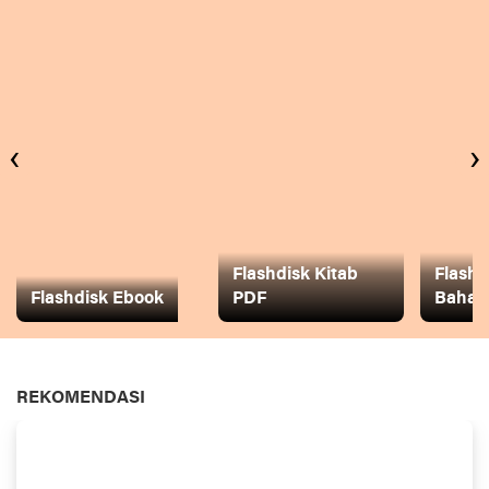
‹
›
Flashdisk Kitab
Flashd
Flashdisk Ebook
PDF
Baha
REKOMENDASI