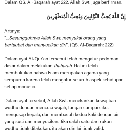
Dalam QS. Al-Baqarah ayat 222, Allah Swt. juga berfirman,
إِنَّ اللَّهَ يُحِبُّ التَّوَّابِينَ وَيُحِبُّ الْمُتَطَهِّرِينَ
Artinya:
"…
Sesungguhnya Allah Swt. menyukai orang yang
bertaubat dan menyucikan diri
". (QS. Al-Baqarah: 222).
Dalam ayat Al-Qur’an tersebut telah mengatur pedoman
dasar dalam melakukan
thaharah
. Hal ini telah
membuktikan bahwa Islam merupakan agama yang
sempurna karena telah mengatur seluruh aspek kehidupan
setiap manusia.
Dalam ayat tersebut, Allah Swt. menekankan kewajiban
wudhu dengan mencuci wajah, tangan sampai siku,
mengusap kepala, dan membasuh kedua kaki dengan air
yang suci dan menyucikan. Jika salah satu dari rukun
wudhu tidak dilakukan, itu akan dinilai tidak valid.