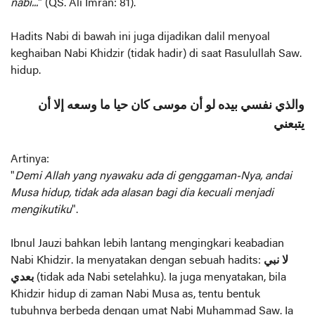
nabi...
" (QS. Ali Imran: 81).
Hadits Nabi di bawah ini juga dijadikan dalil menyoal
keghaiban Nabi Khidzir (tidak hadir) di saat Rasulullah Saw.
hidup.
والذي نفسي بيده لو أن موسى كان حيا ما وسعه إلا أن
يتبعني
Artinya:
"
Demi Allah yang nyawaku ada di genggaman-Nya, andai
Musa hidup, tidak ada alasan bagi dia kecuali menjadi
mengikutiku
".
Ibnul Jauzi bahkan lebih lantang mengingkari keabadian
Nabi Khidzir. Ia menyatakan dengan sebuah hadits:
لا نبي
بعدي
(tidak ada Nabi setelahku). Ia juga menyatakan, bila
Khidzir hidup di zaman Nabi Musa as, tentu bentuk
tubuhnya berbeda dengan umat Nabi Muhammad Saw. Ia