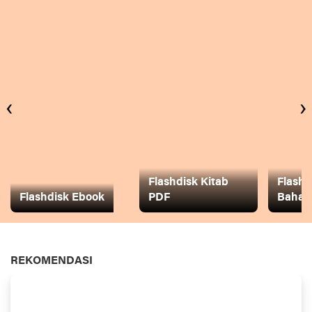
‹
›
Flashdisk Kitab
Flashd
Flashdisk Ebook
PDF
Baha
REKOMENDASI