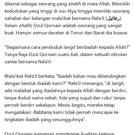
dikenal sebagai seorang yang
shalih
di mata Allah. Memiliki
kedudukan yang tinggi di sisi-Nya hingga memiliki seorang
sahabat dari kalangan mala'ikat bernama Rafa'il (
رفائيل
).
Selain
shalih
, Dzul Qornain adalah seorang yang sangat
kuat. Hampir semua daratan di Timur dan Barat dia kuasai.
"Bagaimana cara penduduk langit beribadah kepada Allah?"
Tanya Raja Dzul Qornain suatu kali, dalam sebuah obrolan
santai bersama Rafa'il.
Mala'ikat Rafa'il berkata, "Ibadah kalian mau dibandingkan
dengan bentuk ibadah kami?" Rafa'il menangis, "di langit,
ada malaikat yang ibadahnya kepada Allah dengan berdiri,
tanpa duduk sama sekali. Ada yang sujud dan ruku' tanpa
pernah berdiri sekalipun. Meski begitu, mereka tetap
mengatakan:
Rabbana
, kami tidak pernah mencapai ke
tingkatan ibadah yang sesungguhnya".
Dzul Qornain menangis mendengar kualitas taatnya