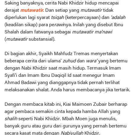
Saking banyaknya, cerita Nabi Khidzir hidup mencapai
derajat
mutawatir
. Dan setiap yang
mutawatir
tidak
diperlukan lagi syarat
tsiqah
(keterpercayaan) dan
'adalah
(keadilan sikap) para pe
rawi
nya. Inilah yang disebut Ibnu
Shalah dalam fatwanya sebagai
mutawatir ma'nawi
(
mutawatir
substansial).
Di bagian akhir, Syaikh Mahfudz Tremas menyertakan
beberapa cerita dari ulama'
zuhud
dan
wara'
yang bertemu
dengan Nabi Khidzir saat masih hidup. Termasuk Imam
Syafi'i dan Imam Ibnu Daqiqil Id saat menegur Imam
Ahmad Badawi yang dianggapnya tidak pernah terlihat
melaksanakan shalat. Anda harus membacanya jika tertarik.
Dengan membaca kitab ini, Kiai Maimoen Zubair berharap
agar pembaca semakin cinta kepada hamba Allah yang
shalih
seperti Nabi Khidzir. Mbah Moen juga menulis,
banyak guru atau guru dari gurunya yang pernah bertemu
secara kasat mata dengan
Nabiyullah
Khidzir.