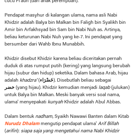
cucu Fi'aun (dari anak perempuan).
Pendapat masyhur di kalangan ulama, nama asli Nabi
Khidzir adalah Balya bin Malkan bin Faligh bin Syalikh bin
Amir bin Arfakhsyad bin Sam bin Nabi Nuh as. Artinya,
beliau keturunan Nabi Nuh yang ke-7. Ini pendapat yang
bersumber dari Wahb Ibnu Munabbih.
Khidzir disebut Khidzir karena beliau diceritakan pernah
duduk di atas rumput putih (kering) yang langsung berubah
hijau (subur dan hidup) seketika. Dalam bahasa Arab, hijau
adalah
khadzra'
(
خَضْرَاء
). Disebutlah beliau sebagai
خضر
(yang hijau). Khidzir kemudian menjadi
laqab
(julukan)
untuk Balya bin Malkan. Meski banyak versi soal nama,
ulama' menyepakati
kunyah
Khidzir adalah Abul Abbas.
Dalam bentuk
nadham
, Syaikh Nawawi Banten dalam Kitab
Nurudz Dhalam
mengutip pendapat ulama'
Arif Billah
(
arifin
):
siapa saja yang mengetahui nama Nabi Khidzir