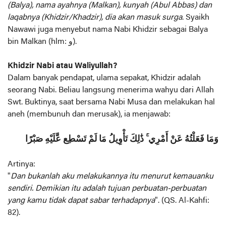
(Balya), nama ayahnya (Malkan), kunyah (Abul Abbas) dan
laqabnya (Khidzir/Khadzir), dia akan masuk surga
. Syaikh
Nawawi juga menyebut nama Nabi Khidzir sebagai Balya
bin Malkan (hlm: و).
Khidzir Nabi atau Waliyullah?
Dalam banyak pendapat, ulama sepakat, Khidzir adalah
seorang Nabi. Beliau langsung menerima wahyu dari Allah
Swt. Buktinya, saat bersama Nabi Musa dan melakukan hal
aneh (membunuh dan merusak), ia menjawab:
وَمَا فَعَلْتُهُ عَنْ أَمْرِي ۚ ذَٰلِكَ تَأْوِيلُ مَا لَمْ تَسْطِع عَّلَيْهِ صَبْرًا
Artinya:
"
Dan bukanlah aku melakukannya itu menurut kemauanku
sendiri. Demikian itu adalah tujuan perbuatan-perbuatan
yang kamu tidak dapat sabar terhadapnya
". (QS. Al-Kahfi:
82).