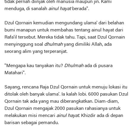
tidak pernah diinjak oleh manusia maupun jin. Kami
menduga, di sanalah
ainul hayat
berada".
Dzul Qornain kemudian mengundang ulama' dari belahan
bumi manapun untuk membahas tentang ainul hayat dari
Rafa'il tersebut. Mereka tidak tahu. Tapi, saat Dzul Qornain
menyinggung soal
dhulmah
yang dimiliki Allah, ada
seorang alim yang terperanjat.
"Mengapa kau tanyakan itu?
Dhulmah
ada di pusara
Matahari".
Sayang, rencana Raja Dzul Qornain untuk menuju lokasi itu
ditolak oleh banyak ulama'. Ia kalah lobi. 6000 pasukan Dzul
Qornain tak ada yang mau diberangkatkan. Diam-diam,
Dzul Qornain mengajak 2000 pasukan rahasianya untuk
melakukan misi mencari
ainul hayat
. Khizdir ada di depan
barisan sebagai pemandu.