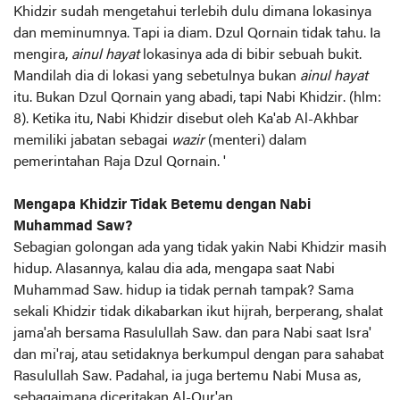
Khidzir sudah mengetahui terlebih dulu dimana lokasinya
dan meminumnya. Tapi ia diam. Dzul Qornain tidak tahu. Ia
mengira,
ainul hayat
lokasinya ada di bibir sebuah bukit.
Mandilah dia di lokasi yang sebetulnya bukan
ainul hayat
itu. Bukan Dzul Qornain yang abadi, tapi Nabi Khidzir. (hlm:
8). Ketika itu, Nabi Khidzir disebut oleh Ka'ab Al-Akhbar
memiliki jabatan sebagai
wazir
(menteri) dalam
pemerintahan Raja Dzul Qornain. '
Mengapa Khidzir Tidak Betemu dengan Nabi
Muhammad Saw?
Sebagian golongan ada yang tidak yakin Nabi Khidzir masih
hidup. Alasannya, kalau dia ada, mengapa saat Nabi
Muhammad Saw. hidup ia tidak pernah tampak? Sama
sekali Khidzir tidak dikabarkan ikut hijrah, berperang, shalat
jama'ah bersama Rasulullah Saw. dan para Nabi saat Isra'
dan mi'raj, atau setidaknya berkumpul dengan para sahabat
Rasulullah Saw. Padahal, ia juga bertemu Nabi Musa as,
sebagaimana diceritakan Al-Qur'an.