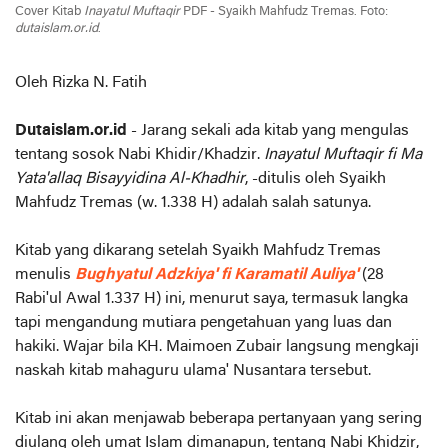
Cover Kitab
Inayatul Muftaqir
PDF - Syaikh Mahfudz Tremas. Foto:
dutaislam.or.id
.
Oleh Rizka N. Fatih
Dutaislam.or.id
- Jarang sekali ada kitab yang mengulas
tentang sosok Nabi Khidir/Khadzir.
Inayatul Muftaqir fi Ma
Yata'allaq Bisayyidina Al-Khadhir
, -ditulis oleh Syaikh
Mahfudz Tremas (w. 1.338 H) adalah salah satunya.
Kitab yang dikarang setelah Syaikh Mahfudz Tremas
menulis
Bughyatul Adzkiya' fi Karamatil Auliya'
(28
Rabi'ul Awal 1.337 H) ini, menurut saya, termasuk langka
tapi mengandung mutiara pengetahuan yang luas dan
hakiki. Wajar bila KH. Maimoen Zubair langsung mengkaji
naskah kitab mahaguru ulama' Nusantara tersebut.
Kitab ini akan menjawab beberapa pertanyaan yang sering
diulang oleh umat Islam dimanapun, tentang Nabi Khidzir,