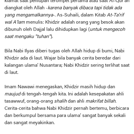
kiamat saat peniupan terompet pertama atau saat Al-Qur'an
diangkat oleh Allah -
karena banyak dibaca tapi tidak ada
yang mengamalkannya
-. As-Suhaili, dalam Kitab
At-Ta'rif
wal A'lam
menulis: Khidzir adalah orang yang besok akan
dibunuh oleh Dajjal lalu dihidupkan lagi (
untuk mengecoh
saat mengaku "tuhan"
).
Bila Nabi Ilyas diberi tugas oleh Allah hidup di bumi, Nabi
Khidzir ada di laut. Wajar bila banyak cerita beredar dari
kalangan ulama' Nusantara; Nabi Khidzir sering terlihat saat
di laut.
Imam Nawawi menegaskan, Khidzir masih hidup dan
maujud
di tengah-tengah kita. Ini adalah kesepakatan ahli
tasawwuf, orang-orang
shalih
dan ahli
makrifat billah
.
Cerita-cerita bahwa Nabi Khidzir pernah bertemu, berbicara
dan berkumpul bersama para ulama' sangat banyak sekali
dan sangat meyakinkan.