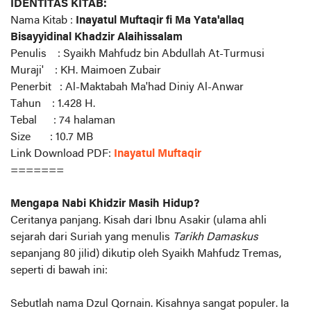
IDENTITAS KITAB:
Nama Kitab :
Inayatul Muftaqir fi Ma Yata'allaq
Bisayyidinal Khadzir Alaihissalam
Penulis : Syaikh Mahfudz bin Abdullah At-Turmusi
Muraji' : KH. Maimoen Zubair
Penerbit : Al-Maktabah Ma'had Diniy Al-Anwar
Tahun
: 1.428 H.
Tebal : 74 halaman
Size : 10.7 MB
Link Download PDF:
Inayatul Muftaqir
=======
Mengapa Nabi Khidzir Masih Hidup?
Ceritanya panjang. Kisah dari Ibnu Asakir (ulama ahli
sejarah dari Suriah yang menulis
Tarikh Damaskus
sepanjang 80 jilid) dikutip oleh Syaikh Mahfudz Tremas,
seperti di bawah ini:
Sebutlah nama Dzul Qornain. Kisahnya sangat populer. Ia