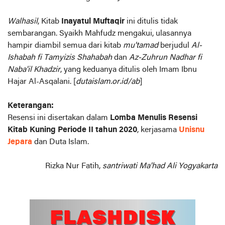
Walhasil
, Kitab
Inayatul Muftaqir
ini ditulis tidak
sembarangan. Syaikh Mahfudz mengakui, ulasannya
hampir diambil semua dari kitab
mu'tamad
berjudul
Al-
Ishabah fi Tamyizis Shahabah
dan
Az-Zuhrun Nadhar fi
Naba'il Khadzir
, yang keduanya ditulis oleh Imam Ibnu
Hajar Al-Asqalani. [
dutaislam.or.id/ab
]
Keterangan:
Resensi ini disertakan dalam
Lomba Menulis Resensi
Kitab Kuning Periode II tahun 2020
, kerjasama
Unisnu
Jepara
dan Duta Islam.
Rizka Nur Fatih,
santriwati Ma'had Ali Yogyakarta