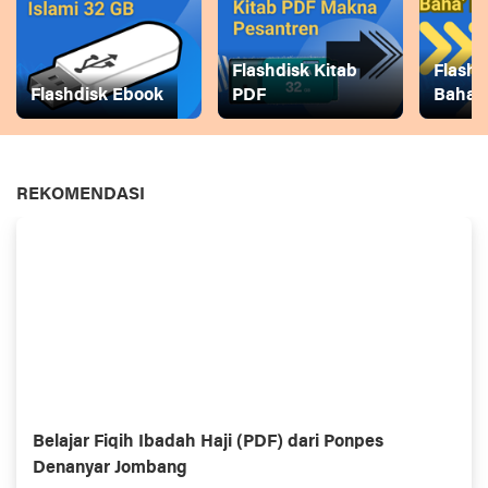
Flashdisk Kitab
Flashd
Flashdisk Ebook
PDF
Baha
REKOMENDASI
Belajar Fiqih Ibadah Haji (PDF) dari Ponpes
Denanyar Jombang