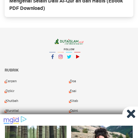
Mengenal Selain Dalil Al-Qur’an dan Hadis (Ebook
PDF Download)
FOLLOW
Facebook
Instagram
Twitter
YouTube
YouTube
RUBRIK
Cerpen
Doa
Dzikir
Esai
Khutbah
Kitab
Murottal
Opini
Puisi
Resensi
Shalawat
Tafsir