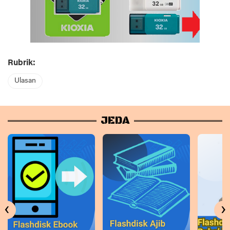
Rubrik:
Ulasan
JEDA
‹
›