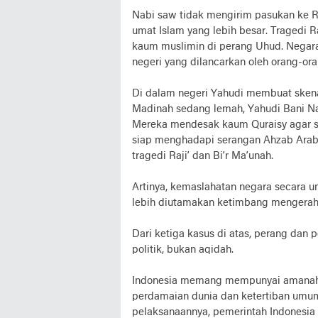
Nabi saw tidak mengirim pasukan ke R
umat Islam yang lebih besar. Tragedi R
kaum muslimin di perang Uhud. Negara
negeri yang dilancarkan oleh orang-or
Di dalam negeri Yahudi membuat ske
Madinah sedang lemah, Yahudi Bani N
Mereka mendesak kaum Quraisy agar se
siap menghadapi serangan Ahzab Arab.
tragedi Raji’ dan Bi’r Ma’unah.
Artinya, kemaslahatan negara secara 
lebih diutamakan ketimbang mengerahk
Dari ketiga kasus di atas, perang dan
politik, bukan aqidah.
Indonesia memang mempunyai amanah k
perdamaian dunia dan ketertiban um
pelaksanaannya, pemerintah Indonesia t