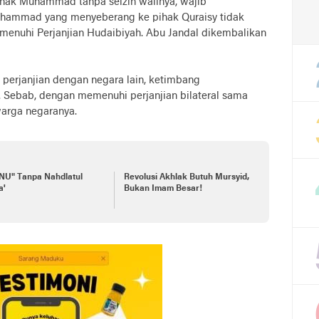
hak Muhammad tanpa seizin walinya, wajib
Muhammad yang menyeberang ke pihak Quraisy tidak
menuhi Perjanjian Hudaibiyah. Abu Jandal dikembalikan
perjanjian dengan negara lain, ketimbang
 Sebab, dengan memenuhi perjanjian bilateral sama
arga negaranya.
"NU" Tanpa Nahdlatul
Revolusi Akhlak Butuh Mursyid,
a'
Bukan Imam Besar!