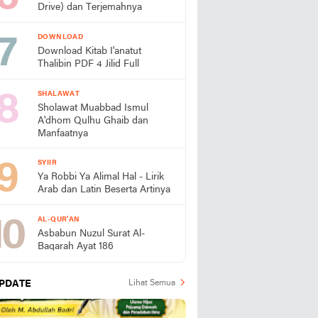
Drive) dan Terjemahnya
DOWNLOAD
Download Kitab I'anatut
Thalibin PDF 4 Jilid Full
SHALAWAT
Sholawat Muabbad Ismul
A'dhom Qulhu Ghaib dan
Manfaatnya
SYIIR
Ya Robbi Ya Alimal Hal - Lirik
Arab dan Latin Beserta Artinya
AL-QUR'AN
Asbabun Nuzul Surat Al-
Baqarah Ayat 186
PDATE
Lihat Semua