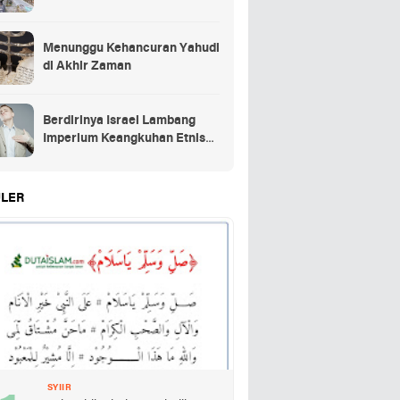
Menunggu Kehancuran Yahudi
di Akhir Zaman
Berdirinya Israel Lambang
Imperium Keangkuhan Etnis
Yahudi
LER
SYIIR