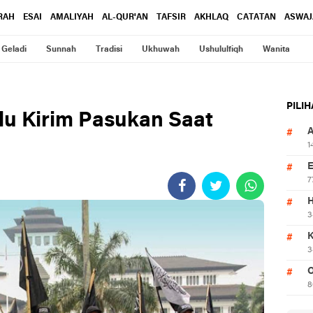
RAH
ESAI
AMALIYAH
AL-QUR'AN
TAFSIR
AKHLAQ
CATATAN
ASWAJ
Geladi
Sunnah
Tradisi
Ukhuwah
Ushululfiqh
Wanita
PILI
lu Kirim Pasukan Saat
1
7
3
3
O
8