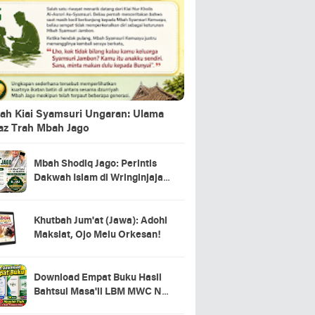
ah Kiai Syamsuri Ungaran: Ulama
jaz Trah Mbah Jago
Mbah Shodiq Jago: Perintis
Dakwah Islam di Wringinjajar,
Mranggen, Demak
Khutbah Jum'at (Jawa): Adohi
Maksiat, Ojo Melu Orkesan!
Download Empat Buku Hasil
Bahtsul Masa'il LBM MWC NU
Kecamatan Tahunan Jepara