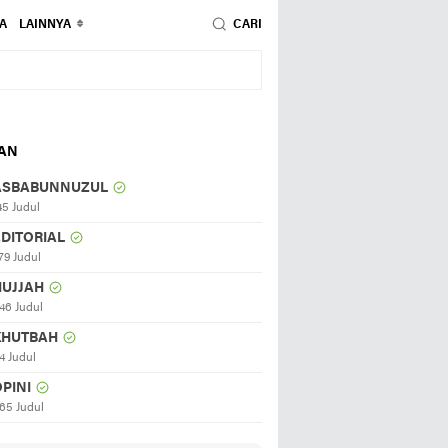
A
LAINNYA
CARI
HAN
ASBABUNNUZUL
45 Judul
EDITORIAL
79 Judul
HUJJAH
46 Judul
KHUTBAH
4 Judul
PINI
65 Judul