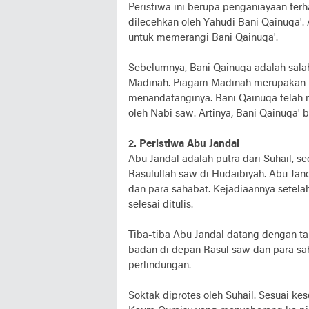
Peristiwa ini berupa penganiayaan te
dilecehkan oleh Yahudi Bani Qainuqa'. 
untuk memerangi Bani Qainuqa'.
Sebelumnya, Bani Qainuqa adalah sala
Madinah. Piagam Madinah merupakan ko
menandatanginya. Bani Qainuqa telah m
oleh Nabi saw. Artinya, Bani Qainuqa'
2. Peristiwa Abu Jandal
Abu Jandal adalah putra dari Suhail, s
Rasulullah saw di Hudaibiyah. Abu Jan
dan para sahabat. Kejadiaannya setelah
selesai ditulis.
Tiba-tiba Abu Jandal datang dengan t
badan di depan Rasul saw dan para s
perlindungan.
Soktak diprotes oleh Suhail. Sesuai k