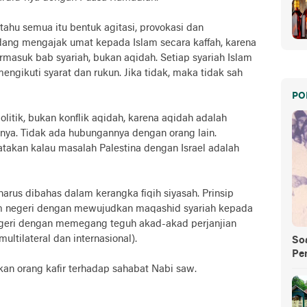
 tahu semua itu bentuk agitasi, provokasi dan
ang mengajak umat kepada Islam secara kaffah, karena
ermasuk bab syariah, bukan aqidah. Setiap syariah Islam
engikuti syarat dan rukun. Jika tidak, maka tidak sah
PO
politik, bukan konflik aqidah, karena aqidah adalah
nnya. Tidak ada hubungannya dengan orang lain.
akan kalau masalah Palestina dengan Israel adalah
a harus dibahas dalam kerangka fiqih siyasah. Prinsip
dalam negeri dengan mewujudkan maqashid syariah kepada
negeri dengan memegang teguh akad-akad perjanjian
multilateral dan internasional).
So
Pe
an orang kafir terhadap sahabat Nabi saw.