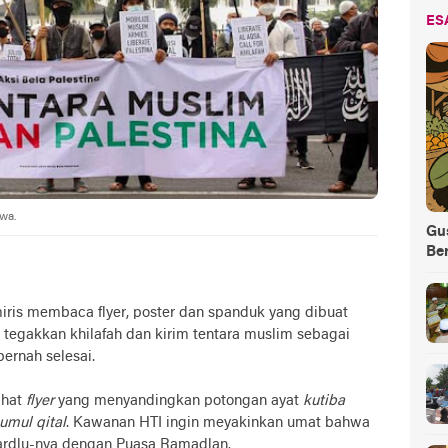
ES
ewa.
Gus
Be
miris membaca flyer, poster dan spanduk yang dibuat
 tegakkan khilafah dan kirim tentara muslim sebagai
pernah selesai.
ihat
flyer
yang menyandingkan potongan ayat
kutiba
kumul qital
. Kawanan HTI ingin meyakinkan umat bahwa
ardlu-nya dengan Puasa Ramadlan.