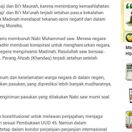
aji dan Bi'r Maunah, karena menimbang kemashlahatan
aji’ dan Bi’r Ma’unah terjadi setahun pasca kekalahan
 Madinah mendapat tekanan opini negatif dari dalam
ang Munafiq.
nario membunuh Nabi Muhammad saw. Merasa negara
adhir membuat konspirasi untuk menghancurkan negara.
Mb
gera menginvansi Madinah. Rasulullah saw bersiap-
Hi
 Perang Ahzab (Khandaq) terjadi setahun setelah
umum dan keselamatan warga negara di dalam negeri,
an pasukan, yang diprediksi lebih banyak mudharatnya.
 pengiriman pasukan yang dilakukan Nabi saw murni soal
onstitusional untuk melawan penjajahan, menjaga
um sesuai Pembukaan UUD 45. Namun dalam
etap dalam koridor perjanjian-perjanjian internasional