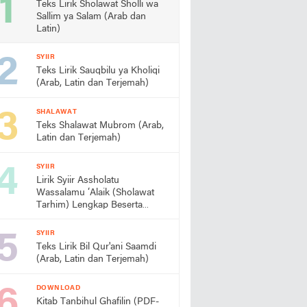
Teks Lirik Sholawat Sholli wa
Sallim ya Salam (Arab dan
Latin)
SYIIR
Teks Lirik Sauqbilu ya Kholiqi
(Arab, Latin dan Terjemah)
SHALAWAT
Teks Shalawat Mubrom (Arab,
Latin dan Terjemah)
SYIIR
Lirik Syiir Assholatu
Wassalamu ‘Alaik (Sholawat
Tarhim) Lengkap Beserta
Artinya
SYIIR
Teks Lirik Bil Qur'ani Saamdi
(Arab, Latin dan Terjemah)
DOWNLOAD
Kitab Tanbihul Ghafilin (PDF-