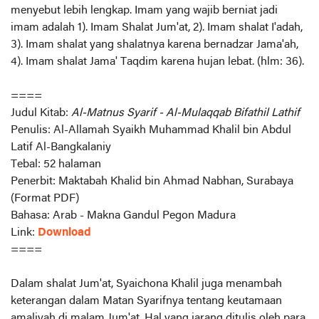
menyebut lebih lengkap. Imam yang wajib berniat jadi
imam adalah 1). Imam Shalat Jum'at, 2). Imam shalat I'adah,
3). Imam shalat yang shalatnya karena bernadzar Jama'ah,
4). Imam shalat Jama' Taqdim karena hujan lebat. (hlm: 36).
====
Judul Kitab:
Al-Matnus Syarif - Al-Mulaqqab Bifathil Lathif
Penulis: Al-Allamah Syaikh Muhammad Khalil bin Abdul
Latif Al-Bangkalaniy
Tebal: 52 halaman
Penerbit: Maktabah Khalid bin Ahmad Nabhan, Surabaya
(Format PDF)
Bahasa: Arab - Makna Gandul Pegon Madura
Link:
Download
====
Dalam shalat Jum'at, Syaichona Khalil juga menambah
keterangan dalam Matan Syarifnya tentang keutamaan
amaliyah di malam Jum'at. Hal yang jarang ditulis oleh para