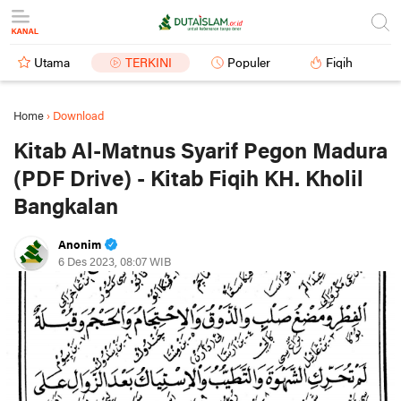
Utama
TERKINI
Populer
Fiqih
Home
›
Download
Kitab Al-Matnus Syarif Pegon Madura
(PDF Drive) - Kitab Fiqih KH. Kholil
Bangkalan
Anonim
6 Des 2023, 08:07 WIB