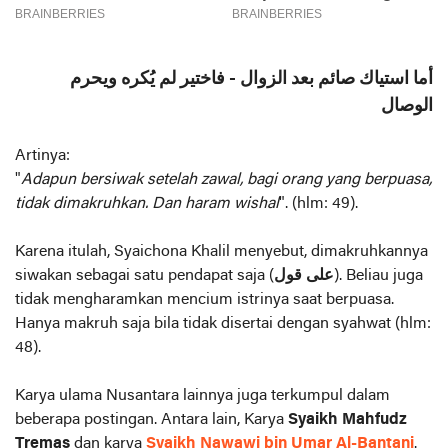
أما استياك صائم بعد الزوال - فاختير لم يُكره ويحرم
الوصال
Artinya:
"
Adapun bersiwak setelah zawal, bagi orang yang berpuasa,
tidak dimakruhkan. Dan haram wishal
". (hlm: 49).
Karena itulah, Syaichona Khalil menyebut, dimakruhkannya
siwakan sebagai satu pendapat saja (
على قول
). Beliau juga
tidak mengharamkan mencium istrinya saat berpuasa.
Hanya makruh saja bila tidak disertai dengan syahwat (hlm:
48).
Karya ulama Nusantara lainnya juga terkumpul dalam
beberapa postingan. Antara lain, Karya
Syaikh Mahfudz
Tremas
dan karya
Syaikh Nawawi bin Umar Al-Bantani
.