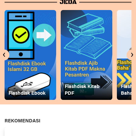
JEDA
‹
›
Flashdisk Kitab
Flashd
Flashdisk Ebook
PDF
Baha
REKOMENDASI