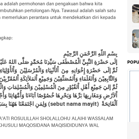
oa adalah permohonan dan pengakuan bahwa kita
butuhkan pertolongan-Nya. Tawasul adalah salah satu
a memerlukan perantara untuk mendekatkan diri kepada
engkap:
بِسْمِ اللّهِ الرَّحْمَنِ الرَّحِيْمِ
إلَى حَضْرَةِ النَّبِيِّ الْمُصْطَفَى سَيِّدِنَا مُحَمَّدٍ صَلَّى اللهُ عَلَيْهِ 
POPU
ثُمَّ إلَى حَضْرَةِ إِخْوَانِهِ مِنَ اْلأَنْبِيَاءِ وَالْمُرْسَلِيْنَ وَاْلأَوْلِيَا
وَالتَّابِعِيْنَ وَاْلعُلَمَاءِ وَاْلمُصَنِّفِيْنَ وَجَمِيْعِ اْلمَلاَئِكَةِ اْلمُقَرَّبِيْنَ
ثُمَّ إليَ جَمِيْعِ أَهْلِ اْلقُبُوْرِ مِنَ الْمُسْلِمِيْنَ وَالْمُسْلِمَاتِ وَا
اْلاَرْضِ وَمَغَارِبِهَا بَرِّهَا وَبَحْرِهَا خُصُوْصًا اَبَاءَنَا وَأُمَّهَاتِنَا وَأَج
وَلِمَنِ اجْتَمَعْنَا هَهُنَا بِسَبَبِهِ وَخُصُوْصًا (sebut nama mayit) اَلْفَاتِحَةْ
AFA’ATI ROSULILLAH SHOLALLOHU ALAIHI WASSALAM
IKHUSULI MAQOSIDANA MAQISIDIDUNYA WAL