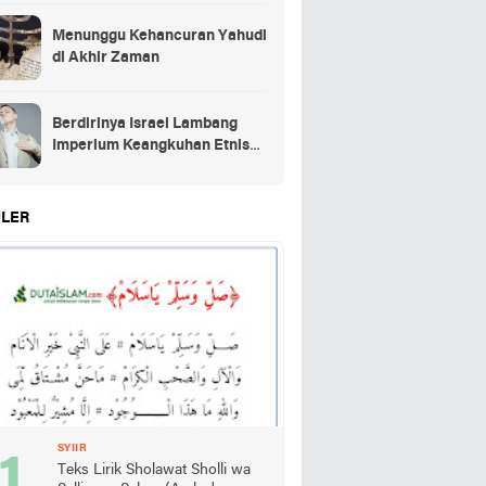
Menunggu Kehancuran Yahudi
di Akhir Zaman
Berdirinya Israel Lambang
Imperium Keangkuhan Etnis
Yahudi
LER
SYIIR
Teks Lirik Sholawat Sholli wa