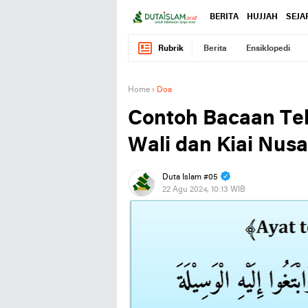
BERITA
HUJJAH
SEJA
Rubrik
Berita
Ensiklopedi
Home
›
Doa
Contoh Bacaan Te
Wali dan Kiai Nus
Duta Islam #05
22 Agu 2024, 10:13 WIB