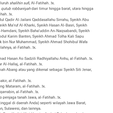
eluruh
shalihin sufi
, Al-Fatihah…1x.
n
qutub robbaniyah
dari timur hingga barat, utara hingga
tihah…1x.
l Qadir Al-Jailani Qaddasallahu Sirrahu, Syeikh Abu
ikh Ma’ruf Al-Kharki, Syeikh Hasan Al-Basri, Syeikh
Al-Hamdani, Syeikh Baha’uddin An-Naqsabandi, Syeikh
dul Karim Banten, Syeikh Ahmad Tolha Kali Sapu
ok bin Nur Muhammad, Syeikh Ahmad Shohibul Wafa
silahnya, al-Fatihah…1x.
d Hasan As-Sadzili Radhiyallahu Anhu, al-Fatihah…1x.
Al-Hallaj, al-Fatihah…1x.
h Abang atau yang dikenal sebagai Syeikh Siti Jenar,
ir, al-Fatihah…1x.
ng Mataram, al-Fatihah…1x.
arrabin, al-Fatihah…1x.
 penjaga tanah Jawa, al-Fatihah…1x.
inggal di daerah Anda) seperti wilayah Jawa Barat,
, Sulawesi, dan lainnya.