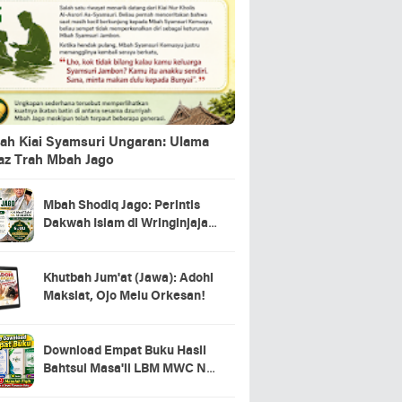
ah Kiai Syamsuri Ungaran: Ulama
jaz Trah Mbah Jago
Mbah Shodiq Jago: Perintis
Dakwah Islam di Wringinjajar,
Mranggen, Demak
Khutbah Jum'at (Jawa): Adohi
Maksiat, Ojo Melu Orkesan!
Download Empat Buku Hasil
Bahtsul Masa'il LBM MWC NU
Kecamatan Tahunan Jepara