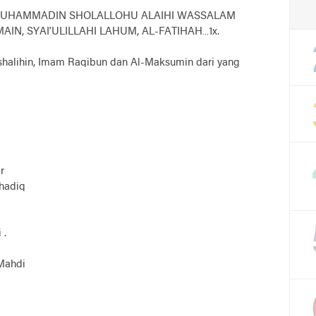
 MUHAMMADIN SHOLALLOHU ALAIHI WASSALAM
AIN, SYAI’ULILLAHI LAHUM, AL-FATIHAH…1x.
halihin, Imam Raqibun dan Al-Maksumin dari yang
ir
Shadiq
 .
Mahdi