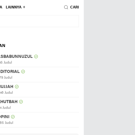
A
LAINNYA
CARI
HAN
ASBABUNNUZUL
45 Judul
EDITORIAL
79 Judul
HUJJAH
46 Judul
KHUTBAH
4 Judul
PINI
65 Judul