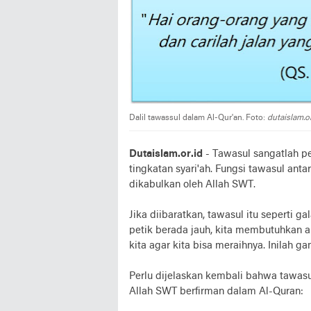
Dalil tawassul dalam Al-Qur'an. Foto:
dutaislam.or
Dutaislam.or.id
- Tawasul sangatlah p
tingkatan syari'ah. Fungsi tawasul an
dikabulkan oleh Allah SWT.
Jika diibaratkan, tawasul itu seperti g
petik berada jauh, kita membutuhkan ala
kita agar kita bisa meraihnya. Inilah 
Perlu dijelaskan kembali bahwa tawasu
Allah SWT berfirman dalam Al-Quran: