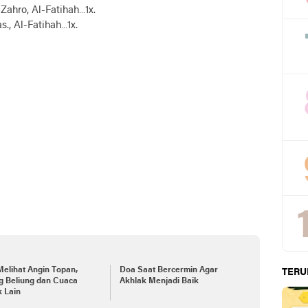
Zahro, Al-Fatihah…1x.
., Al-Fatihah…1x.
elihat Angin Topan,
Doa Saat Bercermin Agar
TERU
g Beliung dan Cuaca
Akhlak Menjadi Baik
 Lain