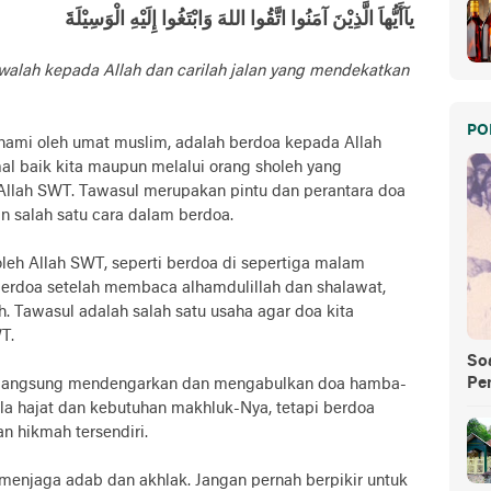
يآأَيُّهاَ الَّذِيْنَ آمَنُوا اتَّقُوا اللهَ وَابْتَغُوا إِلَيْهِ الْوَسِيْلَةَ
walah kepada Allah dan carilah jalan yang mendekatkan
PO
hami oleh umat muslim, adalah berdoa kepada Allah
al baik kita maupun melalui orang sholeh yang
llah SWT. Tawasul merupakan pintu dan perantara doa
 salah satu cara dalam berdoa.
oleh Allah SWT, seperti berdoa di sepertiga malam
berdoa setelah membaca alhamdulillah dan shalawat,
. Tawasul adalah salah satu usaha agar doa kita
T.
So
Pe
k langsung mendengarkan dan mengabulkan doa hamba-
a hajat dan kebutuhan makhluk-Nya, tetapi berdoa
n hikmah tersendiri.
 menjaga adab dan akhlak. Jangan pernah berpikir untuk