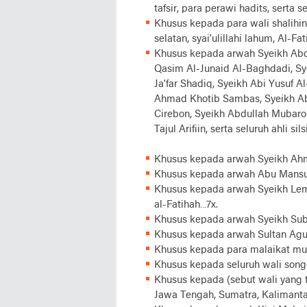
tafsir, para perawi hadits, serta s
Khusus kepada para wali shalihi
selatan, syai’ulillahi lahum, Al-Fa
Khusus kepada arwah Syeikh Abdu
Qasim Al-Junaid Al-Baghdadi, Sye
Ja’far Shadiq, Syeikh Abi Yusuf 
Ahmad Khotib Sambas, Syeikh Ab
Cirebon, Syeikh Abdullah Mubar
Tajul Arifiin, serta seluruh ahli sil
Khusus kepada arwah Syeikh Ahma
Khusus kepada arwah Abu Mansur 
Khusus kepada arwah Syeikh Lema
al-Fatihah…7x.
Khusus kepada arwah Syeikh Subak
Khusus kepada arwah Sultan Agu
Khusus kepada para malaikat muq
Khusus kepada seluruh wali songo
Khusus kepada (sebut wali yang t
Jawa Tengah, Sumatra, Kalimantan