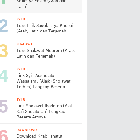
Sallim ya Salam (Arab dan
Latin)
SYIIR
Teks Lirik Sauqbilu ya Kholiqi
(Arab, Latin dan Terjemah)
SHALAWAT
Teks Shalawat Mubrom (Arab,
Latin dan Terjemah)
SYIIR
Lirik Syiir Assholatu
Wassalamu ‘Alaik (Sholawat
Tarhim) Lengkap Beserta
Artinya
SYIIR
Lirik Sholawat Ibadallah (Alal
Kafi Sholatullah) Lengkap
Beserta Artinya
DOWNLOAD
Download Kitab I'anatut