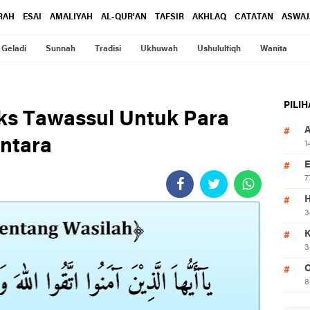
RAH
ESAI
AMALIYAH
AL-QUR'AN
TAFSIR
AKHLAQ
CATATAN
ASWAJ
Geladi
Sunnah
Tradisi
Ukhuwah
Ushululfiqh
Wanita
PILI
ks Tawassul Untuk Para
antara
1
7
3
3
O
8