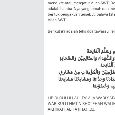
mendikte atau mengatur Allah SWT. D
adalah hamba-Nya yang lemah dan mem
bentuk pengakuan tersebut, bahwa kit
Allah SWT.
Berikut ini adalah teks doa tawassul l
وَسَلَّمَ اَلْفَاتِحَةْ
ءِوَالشُّهَدَاءِ وَالصَّالِحِيْنَ وَالصَّحَابَةِ
 اَلْفَاتِحَةْ
لْمُؤْمِنِيْنَ وَالْمُؤْمِنَاتِ مِنْ مَشَارِقِ
ْدَادَنَا وَجَدَّاتِنَا وَمَشَايِخَنَا مَشَايِخِنَا
LIRIDLOHI LILLAHI TA’ ALA WABI S
WABIKULLI NIATIN SHOLEHAH WAL
AKHIRAH, AL-FATIHAH…1x.