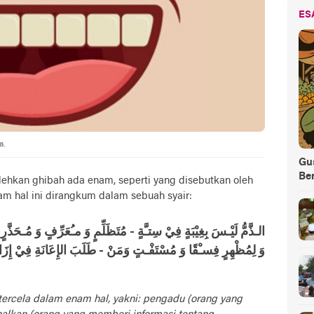
ES
a.
Gus
Be
ehkan ghibah ada enam, seperti yang disebutkan oleh
m hal ini dirangkum dalam sebuah syair:
الـذَّمُّ لَيْـسَ بِغِيْبَةٍ فِيْ سِتـَّةٍ - مُتَظَلِّمٍ وَ مـُعَرِّفٍ وَ مُـحَذَّرٍ
وَ لِمُظْهِرٍ فِسـْقًا وَ مُسْتَفْـتٍ وَمَنْ - طَلَبَ الإِعَانَةِ فِيْ إِزَالَ
tercela dalam enam hal, yakni: pengadu (orang yang