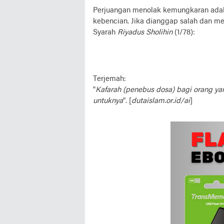
Perjuangan menolak kemungkaran adala
kebencian. Jika dianggap salah dan m
Syarah
Riyadus Sholihin
(1/78):
Terjemah:
"
Kafarah (penebus dosa) bagi orang 
untuknya
". [
dutaislam.or.id/ai
]