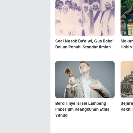
Soal Nasab Ba'alwi, Gus Baha'
Makam
Belum Penuhi Standar Ilmiah
Habib 
Berdirinya Israel Lambang
Sejar
Imperium Keangkuhan Etnis
Kekhil
Yahudi