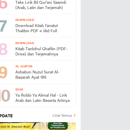
Teks Lirik Bil Qur'ani Saamdi
(Arab, Latin dan Terjemah)
DOWNLOAD
Download Kitab I'anatut
Thalibin PDF 4 Jilid Full
DOWNLOAD
Kitab Tanbihul Ghafilin (PDF-
Drive) dan Terjemahnya
AL-QUR'AN
Asbabun Nuzul Surat Al-
Baqarah Ayat 186
SYIIR
Ya Robbi Ya Alimal Hal - Lirik
Arab dan Latin Beserta Artinya
PDATE
Lihat Semua