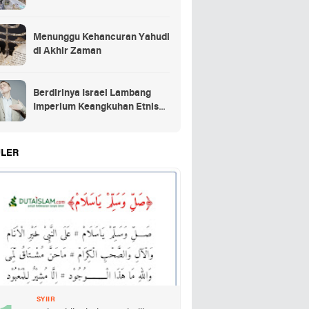
Menunggu Kehancuran Yahudi
di Akhir Zaman
Berdirinya Israel Lambang
Imperium Keangkuhan Etnis
Yahudi
LER
SYIIR