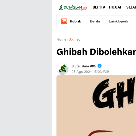
BERITA
HUJJAH
SEJA
Rubrik
Berita
Ensiklopedi
Home
›
Akhlaq
Ghibah Dibolehka
Duta Islam #05
28 Agu 2024, 15:03 WIB