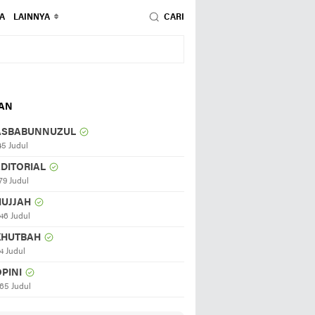
A
LAINNYA
CARI
HAN
ASBABUNNUZUL
45 Judul
EDITORIAL
79 Judul
HUJJAH
46 Judul
KHUTBAH
4 Judul
PINI
65 Judul