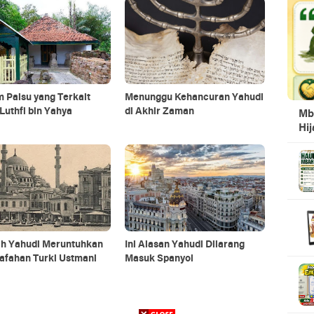
 Palsu yang Terkait
Menunggu Kehancuran Yahudi
Luthfi bin Yahya
di Akhir Zaman
Mb
Hi
ah Yahudi Meruntuhkan
Ini Alasan Yahudi Dilarang
afahan Turki Ustmani
Masuk Spanyol