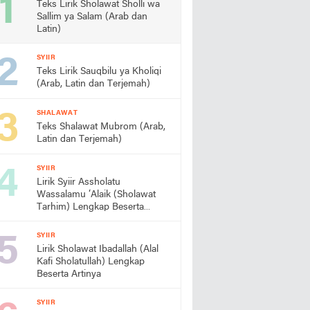
Teks Lirik Sholawat Sholli wa
Sallim ya Salam (Arab dan
Latin)
SYIIR
Teks Lirik Sauqbilu ya Kholiqi
(Arab, Latin dan Terjemah)
SHALAWAT
Teks Shalawat Mubrom (Arab,
Latin dan Terjemah)
SYIIR
Lirik Syiir Assholatu
Wassalamu ‘Alaik (Sholawat
Tarhim) Lengkap Beserta
Artinya
SYIIR
Lirik Sholawat Ibadallah (Alal
Kafi Sholatullah) Lengkap
Beserta Artinya
SYIIR