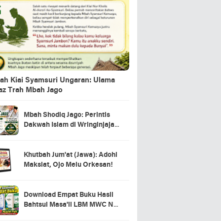
ah Kiai Syamsuri Ungaran: Ulama
jaz Trah Mbah Jago
Mbah Shodiq Jago: Perintis
Dakwah Islam di Wringinjajar,
Mranggen, Demak
Khutbah Jum'at (Jawa): Adohi
Maksiat, Ojo Melu Orkesan!
Download Empat Buku Hasil
Bahtsul Masa'il LBM MWC NU
Kecamatan Tahunan Jepara