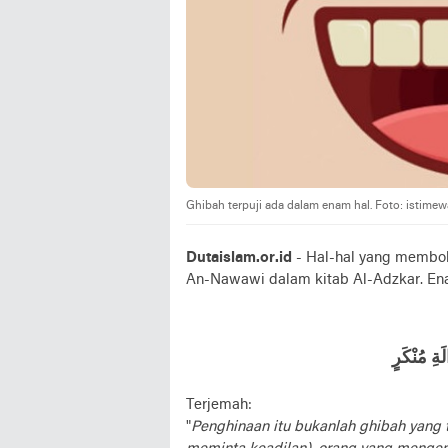
Ghibah terpuji ada dalam enam hal. Foto: istimew
Dutaislam.or.id
- Hal-hal yang membol
An-Nawawi dalam kitab Al-Adzkar. Ena
ةِ مُنْكَرٍ
Terjemah:
"
Penghinaan itu bukanlah ghibah yang 