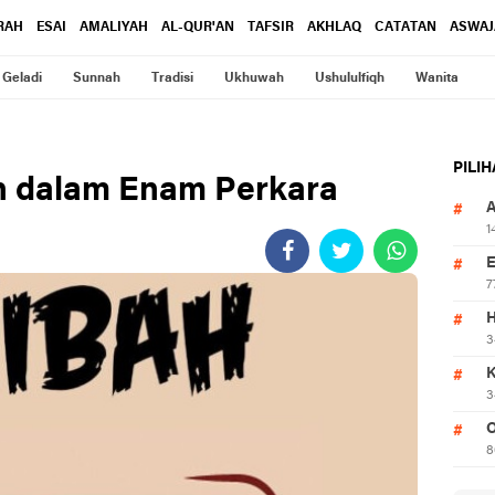
RAH
ESAI
AMALIYAH
AL-QUR'AN
TAFSIR
AKHLAQ
CATATAN
ASWAJ
Geladi
Sunnah
Tradisi
Ukhuwah
Ushululfiqh
Wanita
PILI
n dalam Enam Perkara
1
7
3
3
O
8