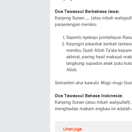
Doa Tawassul Berbahasa Jawa:
Kanjeng Sunan ..... (atau mbah waliyyu
panjenengan meniko:
Saperlu nyekapi printahipun Rasul
Kepingin pikantuk berkah lantar
meniko, Gusti Alloh Ta'ala kepar
akhirat, paring hasil maksud-ma
langkung supados anak putu kul
Alloh.
Semanten atur kawulo. Mugi-mugi Gust
Doa Tawassul Bahasa Indonesia:
Kanjeng Sunan (atau mbah
waliyullah
)
menghadap makam engkau ini adalah 
Lihat juga