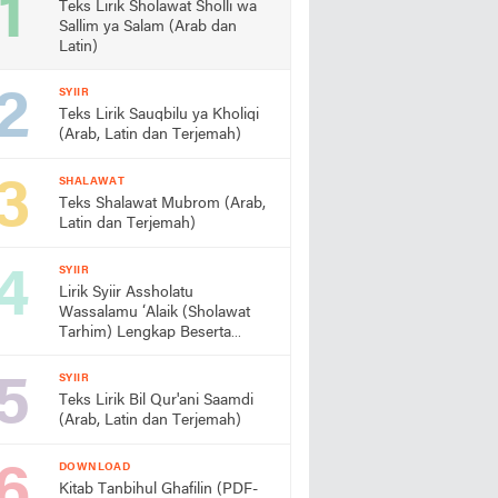
Teks Lirik Sholawat Sholli wa
Sallim ya Salam (Arab dan
Latin)
SYIIR
Teks Lirik Sauqbilu ya Kholiqi
(Arab, Latin dan Terjemah)
SHALAWAT
Teks Shalawat Mubrom (Arab,
Latin dan Terjemah)
SYIIR
Lirik Syiir Assholatu
Wassalamu ‘Alaik (Sholawat
Tarhim) Lengkap Beserta
Artinya
SYIIR
Teks Lirik Bil Qur'ani Saamdi
(Arab, Latin dan Terjemah)
DOWNLOAD
Kitab Tanbihul Ghafilin (PDF-