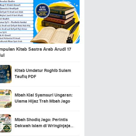
pulan Kitab Sastra Arab Arudl 17
dul
Kitab Umdatur Roghib Sulam
Taufiq PDF
Mbah Kiai Syamsuri Ungaran:
Ulama Hijaz Trah Mbah Jago
Mbah Shodiq Jago: Perintis
Dakwah Islam di Wringinjajar,
Mranggen, Demak