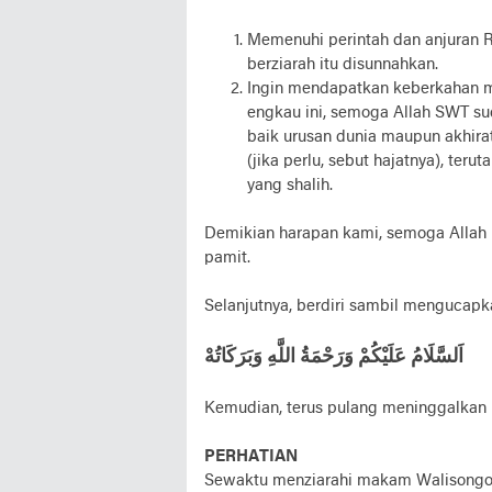
Memenuhi perintah dan anjuran 
berziarah itu disunnahkan.
Ingin mendapatkan keberkahan me
engkau ini, semoga Allah SWT s
baik urusan dunia maupun akhira
(jika perlu, sebut hajatnya), te
yang shalih.
Demikian harapan kami, semoga Allah
pamit.
Selanjutnya, berdiri sambil mengucapk
اَلسَّلَامُ عَلَيْكُمْ وَرَحْمَةُ اللَّهِ وَبَرَكَاتُهْ
Kemudian, terus pulang meninggalka
PERHATIAN
Sewaktu menziarahi makam Walisongo, 