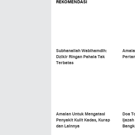
REKOMENDASI
Subhanallah Wabihamdih:
Amalan
Dzikir Ringan Pahala Tak
Perta
Terbatas
Amalan Untuk Mengatasi
Doa T
Penyakit Kulit Kadas, Kurap
Ijazah
dan Lainnya
Bangk