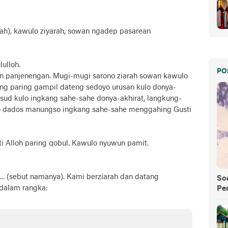
llah), kawulo ziyarah, sowan ngadep pasarean
ulloh.
PO
an panjenengan. Mugi-mugi sarono ziarah sowan kawulo
eng paring gampil dateng sedoyo urusan kulo donya-
ksud kulo ingkang sahe-sahe donya-akhirat, langkung-
o dados manungso ingkang sahe-sahe menggahing Gusti
i Alloh paring qobul. Kawulo nyuwun pamit.
 .... (sebut namanya). Kami berziarah dan datang
So
dalam rangka:
Pe