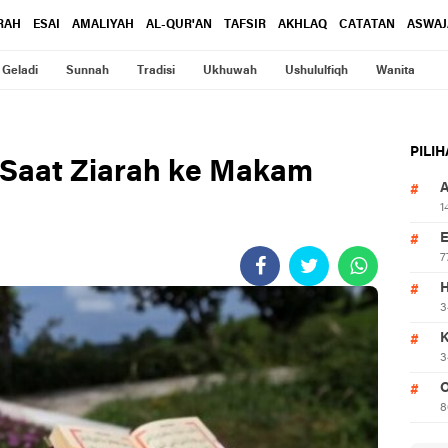
RAH
ESAI
AMALIYAH
AL-QUR'AN
TAFSIR
AKHLAQ
CATATAN
ASWAJ
Geladi
Sunnah
Tradisi
Ukhuwah
Ushululfiqh
Wanita
PILI
 Saat Ziarah ke Makam
1
7
3
3
O
8