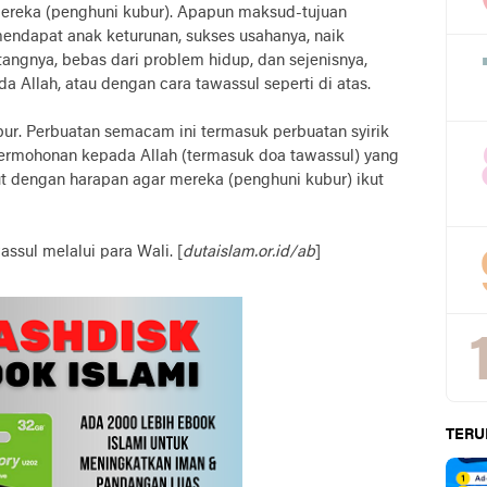
mereka (penghuni kubur). Apapun maksud-tujuan
mendapat anak keturunan, sukses usahanya, naik
utangnya, bebas dari problem hidup, dan sejenisnya,
Allah, atau dengan cara tawassul seperti di atas.
r. Perbuatan semacam ini termasuk perbuatan syirik
ermohonan kepada Allah (termasuk doa tawassul) yang
t dengan harapan agar mereka (penghuni kubur) ikut
ssul melalui para Wali. [
dutaislam.or.id/ab
]
TERU