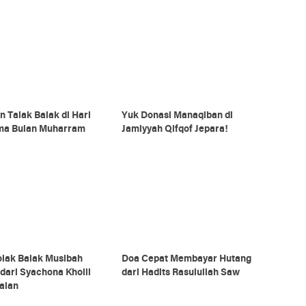
 Talak Balak di Hari
Yuk Donasi Manaqiban di
ma Bulan Muharram
Jamiyyah Qifqof Jepara!
olak Balak Musibah
Doa Cepat Membayar Hutang
 dari Syachona Kholil
dari Hadits Rasulullah Saw
alan