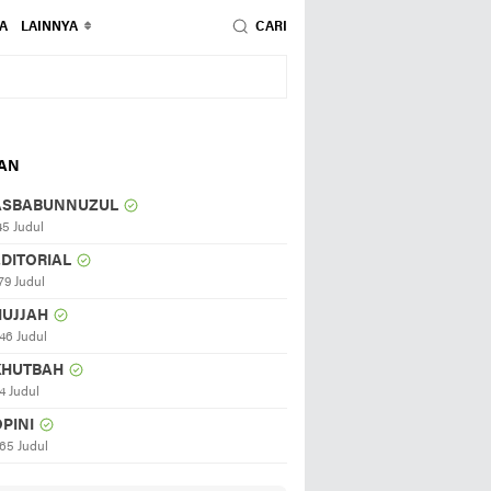
A
LAINNYA
CARI
HAN
ASBABUNNUZUL
45 Judul
EDITORIAL
79 Judul
HUJJAH
46 Judul
KHUTBAH
4 Judul
PINI
65 Judul