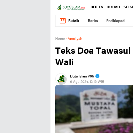
BERITA
HUJJAH
SEJA
Rubrik
Berita
Ensiklopedi
Home
›
Amaliyah
Teks Doa Tawasul
Wali
Duta Islam #05
6 Agu 2024, 12:16 WIB