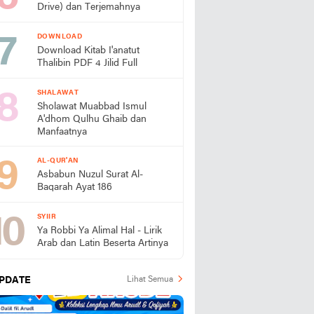
Drive) dan Terjemahnya
DOWNLOAD
Download Kitab I'anatut
Thalibin PDF 4 Jilid Full
SHALAWAT
Sholawat Muabbad Ismul
A'dhom Qulhu Ghaib dan
Manfaatnya
AL-QUR'AN
Asbabun Nuzul Surat Al-
Baqarah Ayat 186
SYIIR
Ya Robbi Ya Alimal Hal - Lirik
Arab dan Latin Beserta Artinya
PDATE
Lihat Semua