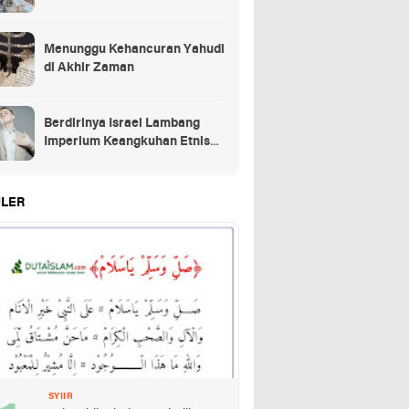
Menunggu Kehancuran Yahudi
di Akhir Zaman
Berdirinya Israel Lambang
Imperium Keangkuhan Etnis
Yahudi
LER
SYIIR