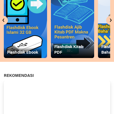
‹
›
Flashdisk Kitab
Flashd
Flashdisk Ebook
PDF
Baha
REKOMENDASI