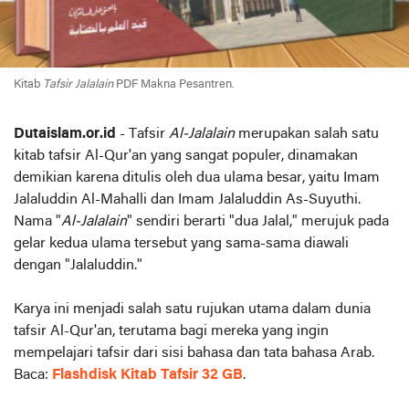
Kitab
Tafsir Jalalain
PDF Makna Pesantren.
Dutaislam.or.id
- Tafsir
Al-Jalalain
merupakan salah satu
kitab tafsir Al-Qur'an yang sangat populer, dinamakan
demikian karena ditulis oleh dua ulama besar, yaitu Imam
Jalaluddin Al-Mahalli dan Imam Jalaluddin As-Suyuthi.
Nama "
Al-Jalalain
" sendiri berarti "dua Jalal," merujuk pada
gelar kedua ulama tersebut yang sama-sama diawali
dengan "Jalaluddin."
Karya ini menjadi salah satu rujukan utama dalam dunia
tafsir Al-Qur'an, terutama bagi mereka yang ingin
mempelajari tafsir dari sisi bahasa dan tata bahasa Arab.
Baca:
Flashdisk Kitab Tafsir 32 GB
.