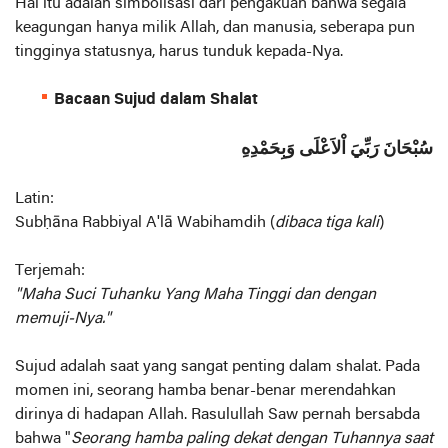
Hal itu adalah simbolisasi dari pengakuan bahwa segala
keagungan hanya milik Allah, dan manusia, seberapa pun
tingginya statusnya, harus tunduk kepada-Nya.
Bacaan Sujud dalam Shalat
سُبْحَانَ رَبِّيَ اْلاَعْلَى وَبِحَمْدِهِ
Latin:
Subḥāna Rabbiyal A'lā Wabihamdih (
dibaca tiga kali
)
Terjemah:
"Maha Suci Tuhanku Yang Maha Tinggi dan dengan
memuji-Nya."
Sujud adalah saat yang sangat penting dalam shalat. Pada
momen ini, seorang hamba benar-benar merendahkan
dirinya di hadapan Allah. Rasulullah Saw pernah bersabda
bahwa "
Seorang hamba paling dekat dengan Tuhannya saat