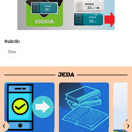
Rubrik:
Doa
JEDA
‹
›