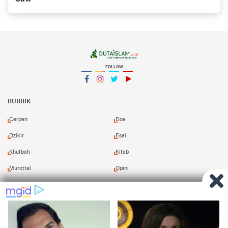
FOLLOW
Facebook
Instagram
Twitter
YouTube
YouTube
RUBRIK
Cerpen
Doa
Dzikir
Esai
Khutbah
Kitab
Murottal
Opini
Puisi
Resensi
Shalawat
Tafsir
Redaksi
Pasang Iklan