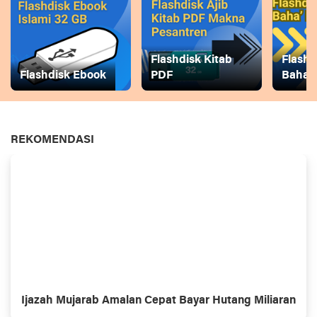
Flashdisk Kitab
Flashd
Flashdisk Ebook
PDF
Baha
REKOMENDASI
Ijazah Mujarab Amalan Cepat Bayar Hutang Miliaran