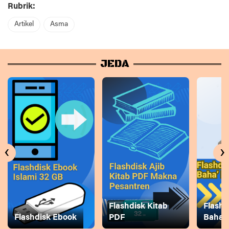
Rubrik:
Artikel
Asma
JEDA
‹
›
Flashdisk Kitab
Flashd
Flashdisk Ebook
PDF
Baha