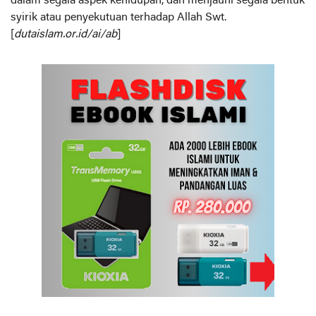
dalam segala aspek kehidupan, dan menjauhi segala bentuk
syirik atau penyekutuan terhadap Allah Swt.
[
dutaislam.or.id/ai/ab
]