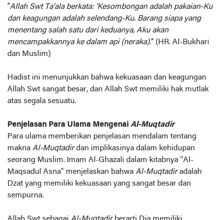
“
Allah Swt Ta'ala berkata: 'Kesombongan adalah pakaian-Ku
dan keagungan adalah selendang-Ku. Barang siapa yang
menentang salah satu dari keduanya, Aku akan
mencampakkannya ke dalam api (neraka)
.” (HR. Al-Bukhari
dan Muslim)
Hadist ini menunjukkan bahwa kekuasaan dan keagungan
Allah Swt sangat besar, dan Allah Swt memiliki hak mutlak
atas segala sesuatu.
Penjelasan Para Ulama Mengenai
Al-Muqtadir
Para ulama memberikan penjelasan mendalam tentang
makna
Al-Muqtadir
dan implikasinya dalam kehidupan
seorang Muslim. Imam Al-Ghazali dalam kitabnya "Al-
Maqsadul Asna" menjelaskan bahwa
Al-Muqtadir
adalah
Dzat yang memiliki kekuasaan yang sangat besar dan
sempurna.
Allah Swt sebagai
Al-Muqtadir
berarti Dia memiliki