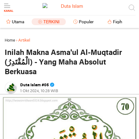
Utama
TERKINI
Populer
Fiqih
Home
›
Artikel
Inilah Makna Asma'ul Al-Muqtadir
(الْمُقْتَدِرُ) - Yang Maha Absolut
Berkuasa
Duta Islam #05
1 Okt 2024, 10:28 WIB