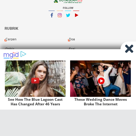
FOLLOW
Facebook
Instagram
Twitter
YouTube
YouTube
RUBRIK
Cerpen
Doa
Dzikir
Esai
Khutbah
Kitab
Murottal
Opini
Puisi
Resensi
Shalawat
Tafsir
Redaksi
Pasang Iklan
Kirim Naskah
Download Kitab
Copyright ©
2026 Duta Islam