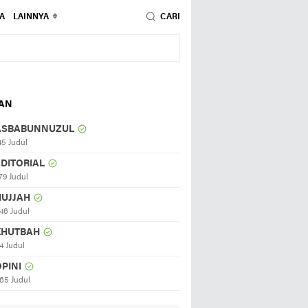
A
LAINNYA
CARI
HAN
ASBABUNNUZUL
45 Judul
EDITORIAL
79 Judul
HUJJAH
46 Judul
KHUTBAH
4 Judul
PINI
65 Judul