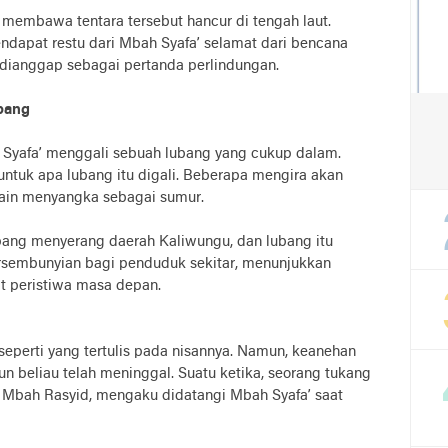
membawa tentara tersebut hancur di tengah laut.
endapat restu dari Mbah Syafa’ selamat dari bencana
n dianggap sebagai pertanda perlindungan.
epang
h Syafa’ menggali sebuah lubang yang cukup dalam.
untuk apa lubang itu digali. Beberapa mengira akan
 lain menyangka sebagai sumur.
pang menyerang daerah Kaliwungu, dan lubang itu
rsembunyian bagi penduduk sekitar, menunjukkan
 peristiwa masa depan.
seperti yang tertulis pada nisannya. Namun, keanehan
n beliau telah meninggal. Suatu ketika, seorang tukang
 Mbah Rasyid, mengaku didatangi Mbah Syafa’ saat