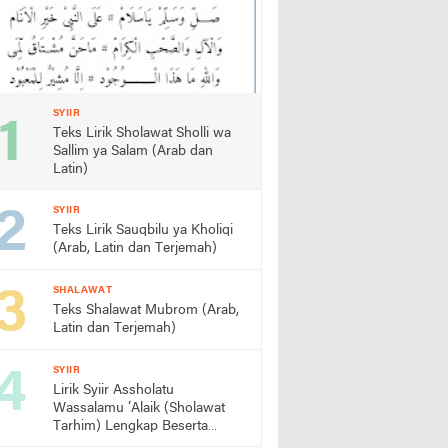
SYIIR
Teks Lirik Sholawat Sholli wa
Sallim ya Salam (Arab dan
Latin)
SYIIR
Teks Lirik Sauqbilu ya Kholiqi
(Arab, Latin dan Terjemah)
SHALAWAT
Teks Shalawat Mubrom (Arab,
Latin dan Terjemah)
SYIIR
Lirik Syiir Assholatu
Wassalamu ‘Alaik (Sholawat
Tarhim) Lengkap Beserta
Artinya