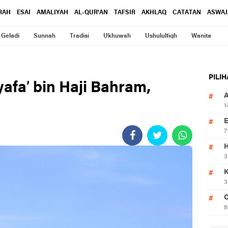
RAH
ESAI
AMALIYAH
AL-QUR'AN
TAFSIR
AKHLAQ
CATATAN
ASWAJ
Geladi
Sunnah
Tradisi
Ukhuwah
Ushululfiqh
Wanita
PILI
afa’ bin Haji Bahram,
1
7
3
3
O
8