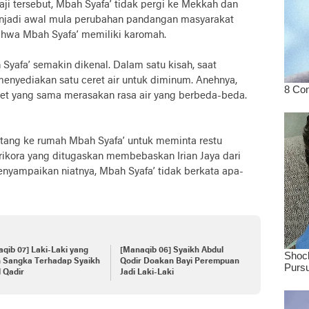
i tersebut, Mbah Syafa’ tidak pergi ke Mekkah dan
menjadi awal mula perubahan pandangan masyarakat
bahwa Mbah Syafa’ memiliki karomah.
yafa’ semakin dikenal. Dalam satu kisah, saat
nyediakan satu ceret air untuk diminum. Anehnya,
ret yang sama merasakan rasa air yang berbeda-beda.
atang ke rumah Mbah Syafa’ untuk meminta restu
kora yang ditugaskan membebaskan Irian Jaya dari
menyampaikan niatnya, Mbah Syafa’ tidak berkata apa-
qib 07] Laki-Laki yang
[Manaqib 06] Syaikh Abdul
h Sangka Terhadap Syaikh
Qodir Doakan Bayi Perempuan
 Qadir
Jadi Laki-Laki