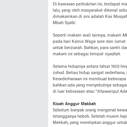
Di kawasan perbukitan ini, terdapat 
lalu, yang oleh masyarakat dikenal seb
dimakamkan di sini adalah Kiai Musyaf
Mbah Syafa’.
Seperti makam wali lainnya, makam Mba
pada hari Kamis Wage sore dan Jumat 
untuk berziarah. Bahkan, para santri d
makam ini sebagai tempat
riyadlah
.
Selama hidupnya antara tahun 1920 hin
zuhud. Beliau hidup sangat sederhana,
Kesederhanaan ini membuat beberapa o
bahkan ada yang menyebutnya sebagai o
di luar kebiasaan atau "
Khawariqul Ad
Kisah Anggur Makkah
Sebelum banyak orang mengenal kewal
tetangganya heboh. Setelah musim haj
Mekkah, yang menitipkan anggur untuk