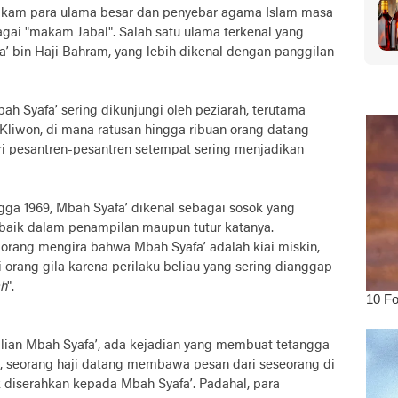
makam para ulama besar dan penyebar agama Islam masa
agai "makam Jabal". Salah satu ulama terkenal yang
a’ bin Haji Bahram, yang lebih dikenal dengan panggilan
h Syafa’ sering dikunjungi oleh peziarah, terutama
Kliwon, di mana ratusan hingga ribuan orang datang
ari pesantren-pesantren setempat sering menjadikan
gga 1969, Mbah Syafa’ dikenal sebagai sosok yang
 baik dalam penampilan maupun tutur katanya.
rang mengira bahwa Mbah Syafa’ adalah kiai miskin,
rang gila karena perilaku beliau yang sering dianggap
ah
".
ian Mbah Syafa’, ada kejadian yang membuat tetangga-
i, seorang haji datang membawa pesan dari seseorang di
 diserahkan kepada Mbah Syafa’. Padahal, para