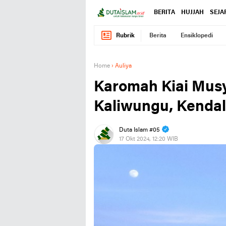
BERITA
HUJJAH
SEJA
Rubrik
Berita
Ensiklopedi
Home
›
Auliya
Karomah Kiai Musy
Kaliwungu, Kendal
Duta Islam #05
17 Okt 2024, 12:20 WIB