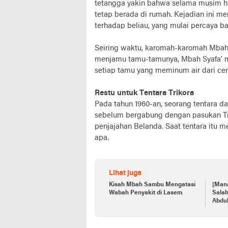
tetangga yakin bahwa selama musim haj
tetap berada di rumah. Kejadian ini 
terhadap beliau, yang mulai percaya 
Seiring waktu, karomah-karomah Mbah S
menjamu tamu-tamunya, Mbah Syafa’ me
setiap tamu yang meminum air dari ce
Restu untuk Tentara Trikora
Pada tahun 1960-an, seorang tentara d
sebelum bergabung dengan pasukan Tri
penjajahan Belanda. Saat tentara itu 
apa.
Lihat juga
Kisah Mbah Sambu Mengatasi
[Mana
Wabah Penyakit di Lasem
Sala
Abdul