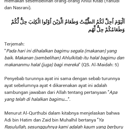
memakan sesembelihan orang-orang Ahlul Kitab (Yahudi
dan Nasrani).
اَلْيَوْمَ اُحِلَّ لَكُمُ الطَّيِّبٰتُ وَطَعَامُ الَّذِيْنَ اُوْتُوا الْكِتٰبَ حِلٌّ لَّكُمْ
وَطَعَامُكُمْ حِلٌّ لَّهُم
Terjemah:
"
Pada hari ini dihalalkan bagimu segala (makanan) yang
baik. Makanan (sembelihan) Ahlulkitab itu halal bagimu dan
makananmu halal (juga) bagi mereka
" (QS. Al-Maidah: 5)
Penyebab turunnya ayat ini sama dengan sebab turunnya
ayat sebelumnya ayat 4 dikarenakan ayat ini adalah
sambungan jawaban dari Allah tentang pertanyaan “
Apa
yang telah di halalkan bagimu
....”.
Menurut Al-Qurthubi dalam kitabnya menjelaskan bahwa
Adi bin Hatim dan Zaid bin Muhalhil bertanya “
Ya
Rasulullah, sesungguhnya kami adalah kaum yang berburu