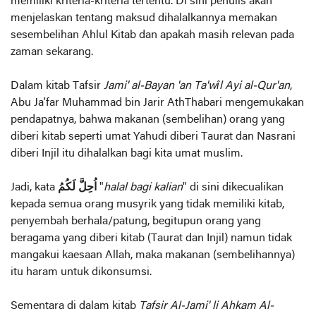
memiliki kriteria-kriteria tertentu. Di sini penulis akan
menjelaskan tentang maksud dihalalkannya memakan
sesembelihan Ahlul Kitab dan apakah masih relevan pada
zaman sekarang.
Dalam kitab Tafsir
Jami' al-Bayan 'an Ta'wîl Ayi al-Qur'an
,
Abu Ja’far Muhammad bin Jarir AthThabari mengemukakan
pendapatnya, bahwa makanan (sembelihan) orang yang
diberi kitab seperti umat Yahudi diberi Taurat dan Nasrani
diberi Injil itu dihalalkan bagi kita umat muslim.
Jadi, kata
اُحِلَّ لَكُمُ
"
halal bagi kalian
" di sini dikecualikan
kepada semua orang musyrik yang tidak memiliki kitab,
penyembah berhala/patung, begitupun orang yang
beragama yang diberi kitab (Taurat dan Injil) namun tidak
mangakui kaesaan Allah, maka makanan (sembelihannya)
itu haram untuk dikonsumsi.
Sementara di dalam kitab
Tafsir Al-Jami' li Ahkam Al-