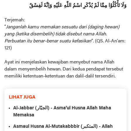
وَلَا تَأْكُلُوْا مِمَّا لَمْ يُذْكَرِ اسْمُ اللّٰهِ عَلَيْهِ وَاِنَّهٗ لَفِسْقٌ
Terjemah:
“
Janganlah kamu memakan sesuatu dari (daging hewan)
yang (ketika disembelih) tidak disebut nama Allah.
Perbuatan itu benar-benar suatu kefasikan
”. (QS. Al-An'am:
121)
Ayat ini menjelaskan kewajiban menyebut nama Allah
dalam menyembelih hewan. Dari kedua pendapat tersebut
memiliki ketentuan-ketentuan dan dalil-dalil tersendiri.
LIHAT JUGA
Al-Jabbar (الجبّار) - Asma'ul Husna Allah Maha
Memaksa
Asmaul Husna Al-Mutakabbbir (المتكبر) - Allah