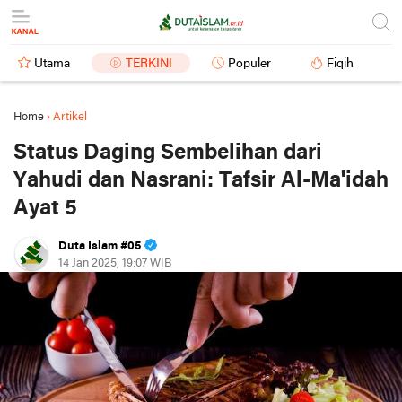
Utama
TERKINI
Populer
Fiqih
Home
›
Artikel
Status Daging Sembelihan dari
Yahudi dan Nasrani: Tafsir Al-Ma'idah
Ayat 5
Duta Islam #05
14 Jan 2025, 19:07 WIB