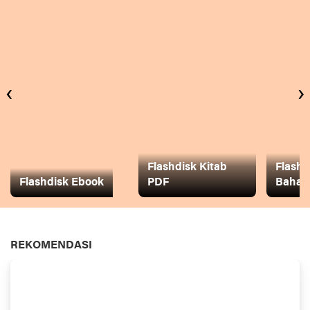
‹
›
Flashdisk Kitab
Flashd
Flashdisk Ebook
PDF
Baha
REKOMENDASI