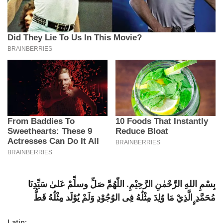
بِسْمِ اللهِ الرَّحْمٰنِ الرَّحِيْمِ. اللّٰهُمَّ صَلِّ وسلِّمْ عَلىٰ سَيِّدِنَا
مُحَمَّدِ ࣙالَّذِيْ مَا وُلِدَ مِثْلُهُ فِى الوُجُوْدِ وَلَمْ يُوْلَد مِثْلُهُ قَطُّ