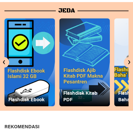
JEDA
‹
›
Flashdisk Kitab
Flashd
Flashdisk Ebook
PDF
Baha
REKOMENDASI